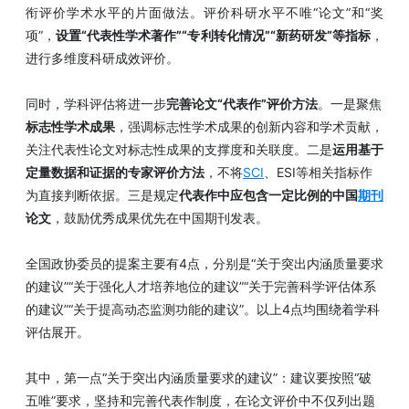
衔评价学术水平的片面做法。评价科研水平不唯“论文”和“奖
项”，
设置“代表性学术著作”“专利转化情况”“新药研发”等指标
，
进行多维度科研成效评价。
同时，学科评估将进一步
完善论文“代表作”评价方法
。一是聚焦
标志性学术成果
，强调标志性学术成果的创新内容和学术贡献，
关注代表性论文对标志性成果的支撑度和关联度。二是
运用基于
定量数据和证据的专家评价方法
，不将
SCI
、ESI等相关指标作
为直接判断依据。三是规定
代表作中应包含一定比例的中国
期刊
论文
，鼓励优秀成果优先在中国期刊发表。
全国政协委员的提案主要有4点，分别是“关于突出内涵质量要求
的建议”“关于强化人才培养地位的建议”“关于完善科学评估体系
的建议”“关于提高动态监测功能的建议”。以上4点均围绕着学科
评估展开。
其中，第一点“关于突出内涵质量要求的建议”：建议要按照“破
五唯”要求，坚持和完善代表作制度，在论文评价中不仅列出题