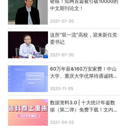
硬核！知网首篇被引破10000的
中文期刊论文！
2021-07-30
这所“双一流”高校，迎来新任党
委书记
2021-07-30
60万年薪&160万安家费！中山
大学、重庆大学优厚待遇诚聘人
文社科人才！
2020-11-05
数据资料3.0 | 十大统计年鉴数
据（第二弹）免费下载！文内附
惊喜彩蛋
2021-04-25