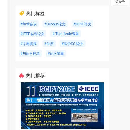
公众号
热门标签
#学术会议
#Scopus论文
#CPCI论文
#IEEE会议论文
#iThenticate查重
#志愿填报
#学历
#医学SCI论文
#EI论文投稿
#论文降重
热门推荐