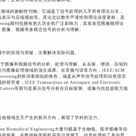
ocessing无疑是该领域的旗帜性刊物。它涵盖了信号处理的几乎所有理论分支，
疏表示与压缩感知等。其论文以数学严谨性和理论深度著称，是
ocessing期刊也拥有悠久历史和广泛影响力，其发表范围兼顾理论
、图像、视频等多模态信号的分析与理解。
域中的实现与突破，注重解决实际问题。
cessing专门聚焦于图像和视频信号的分析、处理与理解。从去噪、增强、压缩到
与图像处理领域的顶尖成果。在音频与语音方向，IEEE/ACM
 Language Processing则扮演着相似的角色，涵盖从声学信号处理到自然语言
Transactions on Aerospace and Electronic
te Sensing Letters等期刊是展示信号分析在目标探测、成像与信息提取方面
其他领域交叉产生的新兴方向，展现了学科的活力。
on Biomedical Engineering大量刊载基于生物电、医学图像等信
科学探索。在数据科学和机器学习浪潮下，信号处理的工具与思