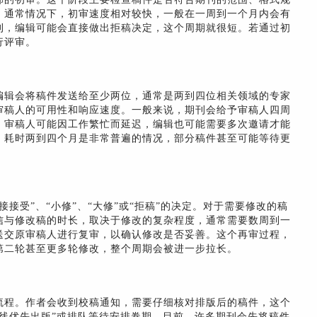
。通常情况下，初审速度相对较快，一般在一周到一个月内会有
刊，编辑可能会直接做出拒稿决定，这个周期就很短。若通过初
行评审。
编辑会将稿件发送给至少两位，通常是两到四位相关领域的专家
审稿人的可用性和响应速度。一般来说，期刊会给予审稿人四周
，审稿人可能因工作繁忙而延迟，编辑也可能需要多次邀请才能
，耗时两到四个月是非常普遍的情况，部分稿件甚至可能等待更
接受”、“小修”、“大修”或“拒稿”的决定。对于需要修改的稿
信与修改稿的时长，取决于修改的复杂程度，通常需要数周到一
送交原审稿人进行复审，以确认修改是否妥善。这个再审过程，
第二轮甚至更多轮修改，整个周期会被进一步拉长。
流程。作者会收到校稿通知，需要仔细核对排版后的稿件，这个
线优先出版”或排队等待安排卷期。目前，许多期刊会先将稿件