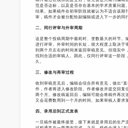
范是否达标，以及是否存在基本的学术质量问题
结果。如果稿件在初审阶段就被认为不适合该期
审，稿件才会被分配给副编辑或进入下一步的同
二、同行评审与外审周期
这是整个投稿周期中最耗时、变数最大的环节。
进行评审。外审时间的长短，很大程度上取决于
到两个月左右的时间来返回审稿意见。但现实中
找到合适的审稿人。因此，仅同行评审这一阶段
久。
三、修改与再审过程
收到审稿意见后，编辑会综合所有意见，做出“直接
件，作者将进入修改阶段。作者修改并提交回复
两个月。修改稿返回后，编辑可能会将稿件再次
又会花费数周到一个月的时间。如果审稿人要求
四、录用后到正式发表
一旦稿件被最终接受，接下来就是录用后的生产
过程通常在一两周内完成。之后，稿件会进入“在