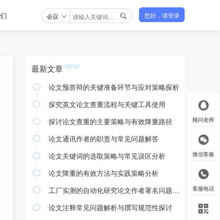
们
会议
您好，请登录

最新文章
论文预答辩的关键准备环节与应对策略探析

探究英文论文查重流程与关键工具使用

探讨论文查重的主要策略与有效降重路径
顾问老师

论文通讯作者的职责与常见问题解答

论文关键词的选取策略与常见误区分析
微信客服

论文降重的有效方法与实践策略分析

工厂实测的自动化研究论文作者署名问题探讨
客服电话

论文注释常见问题解析与撰写规范性探讨
