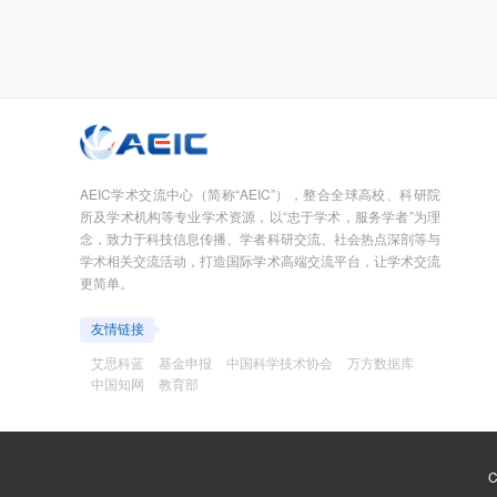
AEIC学术交流中心（简称“AEIC”），整合全球高校、科研院
所及学术机构等专业学术资源，以“忠于学术，服务学者”为理
念，致力于科技信息传播、学者科研交流、社会热点深剖等与
学术相关交流活动，打造国际学术高端交流平台，让学术交流
更简单。
友情链接
艾思科蓝
基金申报
中国科学技术协会
万方数据库
中国知网
教育部
C