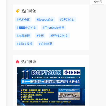
公众号
热门标签
#学术会议
#Scopus论文
#CPCI论文
#IEEE会议论文
#iThenticate查重
#志愿填报
#学历
#医学SCI论文
#EI论文投稿
#论文降重
热门推荐