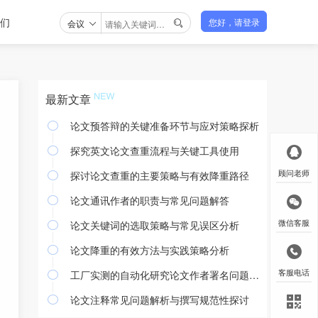
们
会议
您好，请登录

最新文章
论文预答辩的关键准备环节与应对策略探析

探究英文论文查重流程与关键工具使用

探讨论文查重的主要策略与有效降重路径
顾问老师

论文通讯作者的职责与常见问题解答

论文关键词的选取策略与常见误区分析
微信客服

论文降重的有效方法与实践策略分析

工厂实测的自动化研究论文作者署名问题探讨
客服电话

论文注释常见问题解析与撰写规范性探讨
