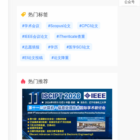
公众号
热门标签
#学术会议
#Scopus论文
#CPCI论文
#IEEE会议论文
#iThenticate查重
#志愿填报
#学历
#医学SCI论文
#EI论文投稿
#论文降重
热门推荐