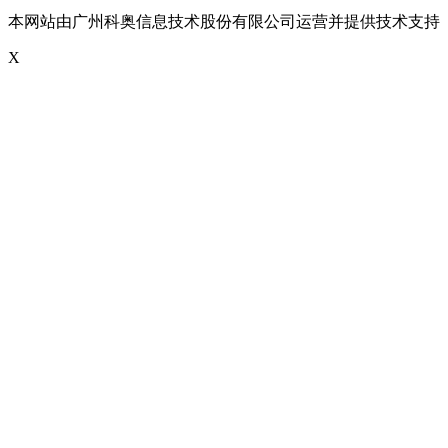
本网站由广州科奥信息技术股份有限公司运营并提供技术支持
X