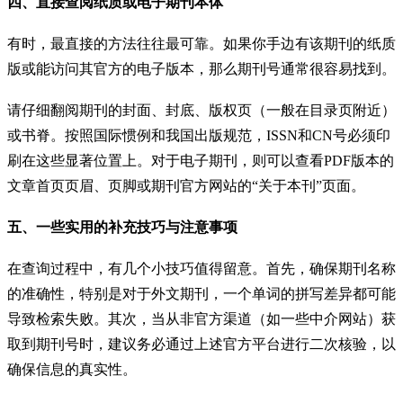
四、直接查阅纸质或电子期刊本体
有时，最直接的方法往往最可靠。如果你手边有该期刊的纸质
版或能访问其官方的电子版本，那么期刊号通常很容易找到。
请仔细翻阅期刊的封面、封底、版权页（一般在目录页附近）
或书脊。按照国际惯例和我国出版规范，ISSN和CN号必须印
刷在这些显著位置上。对于电子期刊，则可以查看PDF版本的
文章首页页眉、页脚或期刊官方网站的“关于本刊”页面。
五、一些实用的补充技巧与注意事项
在查询过程中，有几个小技巧值得留意。首先，确保期刊名称
的准确性，特别是对于外文期刊，一个单词的拼写差异都可能
导致检索失败。其次，当从非官方渠道（如一些中介网站）获
取到期刊号时，建议务必通过上述官方平台进行二次核验，以
确保信息的真实性。