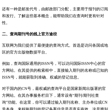
还有一种是邮发代号，由邮政部门分配，主要用于报刊的订阅
和发行。了解这些基本概念，能帮助我们在查询时更有针对
性。
二、查询期刊号的线上官方途径
互联网为我们提供了最便捷的查询方式。首选是访问各国或地
区的官方出版物数据平台。
例如，查询国际通用的ISSN号，可以访问国际ISSN中心的官
方网站。在其提供的检索框中，直接输入期刊的名称或已知的
ISSN号，就能获取到准确、权威的登记信息。
对于国内的CN号，最权威的查询平台是国家新闻出版署的官
方网站。在其办事服务栏目下，通常设有“期刊/期刊社查
询”功能。在这里，你可以通过输入期刊名称、主办单位或CN
号本身，来核验期刊的登记备案信息是否真实有效。这是辨别