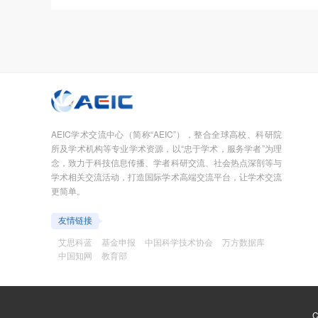
AEIC学术交流中心（简称“AEIC”），整合全球高校、科研院
所及学术机构等专业学术资源，以“忠于学术，服务学者”为理
念，致力于科技信息传播、学者科研交流、社会热点深剖等与
学术相关交流活动，打造国际学术高端交流平台，让学术交流
更简单。
友情链接
艾思科蓝
基金申报
中国科学技术协会
万方数据库
中国知网
教育部
C