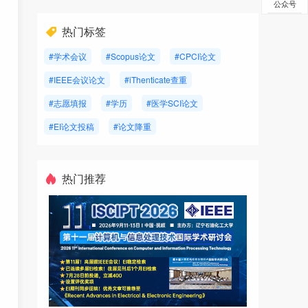
公众号
热门标签
#学术会议
#Scopus论文
#CPCI论文
#IEEE会议论文
#iThenticate查重
#志愿填报
#学历
#医学SCI论文
#EI论文投稿
#论文降重
热门推荐