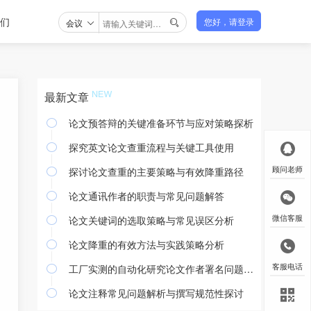
们
会议
您好，请登录

最新文章
论文预答辩的关键准备环节与应对策略探析

探究英文论文查重流程与关键工具使用

探讨论文查重的主要策略与有效降重路径
顾问老师

论文通讯作者的职责与常见问题解答

论文关键词的选取策略与常见误区分析
微信客服

论文降重的有效方法与实践策略分析

工厂实测的自动化研究论文作者署名问题探讨
客服电话

论文注释常见问题解析与撰写规范性探讨
