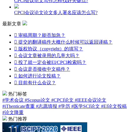
CPCI会议论文写作怎样找好关键点?
CPCI会议论文论文多人署名应该怎么写?
最新文章

审稿周期？能否加急？

提交的翻译稿件大概什么时候可以返回译稿？

版权协议（copyright）的填写？

会议文章被录用的几率大吗？

投了就一定会被EI/CPCI检索吗？

会议是否接收中文稿件？

如何进行论文投稿？

目前有什么会议？
热门标签
#学术会议
#Scopus论文
#CPCI论文
#IEEE会议论文
#iThenticate查重
#志愿填报
#学历
#医学SCI论文
#EI论文投稿
#论文降重
热门推荐