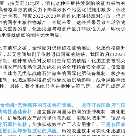
亚与拉美部分地区，消化这种滞后持续影响的能力极为有
，高价格导致的购买力下降导致多个地区化肥施用减少，低收
为甚。印度2022-2023年通过化肥补贴应对冲击，但是
力的国家主粮作物减产。长期来看，这些后果导致全球谷物
至关重要的是，化肥用量与粮食产量并非线性关系：即便少
施用量就偏低的地区尤为明显。
已有前车之鉴，全球应对仍停留在被动层面。化肥价格飙升
，却无意间加剧了依赖进口国家的短缺。我国政府自2021
管制。这种被动应对反映出更深层的缺陷：化肥主要被视为
包括农产品市场信息系统在内的全球粮食安全框架，仅监测
。全球尚无类似战略石油储备的国际化肥储备机制。极少有
挂钩。化肥运输网络易受地缘政治扰动影响，战争风险导致
性。最终，整个系统只有在播种决策已定、减产已成定局
粮食危机”恶性循环的五条协同策略。一是呼吁各国政府与国
战略性基础资料
，
建立国家与国际协同的缓冲机制，将化肥
制，扩展现有农产品市场信息系统，实现化肥生产、贸易与
化石原料依赖
，
加快低碳氨生产工艺应用推广。
三是各国农
化肥供应与价格波动的风险
。
精准农业技术可实现化肥施用