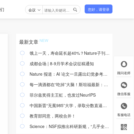
们
会议
您好，请登录

最新文章
饿上一天，寿命延长超40%？Nature子刊：关键不是饿的时候燃烧脂肪，而是“吃回去”时关掉燃脂开关；而大脑“感觉饿”，还能调整

成都会场 | 8-9月学术会议征稿通知

Nature 报道：AI 论文一旦露出幻觉参考文献，作者可能被封禁一年
顾问老师

每一滴酒都在“吃掉”大脑！斯坦福最新：即便每天只小酌，近30%脑区血流减少、46%皮层变薄，且年龄越大脑损伤越重！喝酒无安全阈值

菲尔兹奖得主王虹，也发过NeurIPS
微信客服

中国新晋“无冕985”大学，录取分数直逼浙大，超越众多“双一流”高校

教育部同意，两校合并！
客服电话

Science：NSF拟推出科研新规，“几乎全面禁止与所有中国科学家合作”
