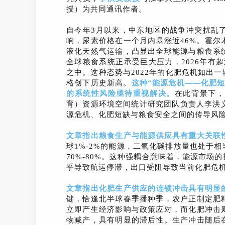
授）为共同通讯作者。
自今年3月以来，中东地区的战争冲突扰乱
响，尿素价格在一个月内暴涨近46%。霍
液化天然气运输，凸显出全球能源与粮食系
全球粮食系统正承受巨大压力，2026年有
之中。这种态势与2022年的化肥危机如出
格创下历史新高。
这种“
能源危机——化肥
的
系统性风险亟待
重视解决
。
在此背景下，
育）资源环境空间统计研究团队负责人李洪义教
源危机、化肥短缺与粮食安全之间的传导风
文章指出
粮食
生产
与能源
供应具有重大
关联
球1%-2%的能源，二氧化碳排放量也处于
70%-80%。这种强耦合意味着，能源市
乎导致航运停滞，出口受阻导致当前化肥危机
文章指出化肥生产供应的
连锁冲击
具有明显
键，恰逢北半球春季播种季，农户正制定肥
立即产生经济影响与政策应对，而化肥冲击
物减产，具有明显的滞后性。生产冲击随后