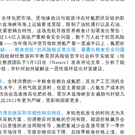
了全球化肥市场。受地缘政治与能源冲击对氮肥供应链的影
尔木兹海峡等海上运输要道受阻，限制了油轮通行以及石油、
统紧密耦合特性。这场危机导致世界粮食计划署发出警告：
超过3.6亿人面临严重粮食安全问题，数千万人处于饥荒风险
一辙——当年俄乌冲突导致欧洲氨产量一度减半以上，氮肥价
短缺——粮食危机
”的
风险链
反复出现，暴露出
粮食安全问题
我校财经数据科学教育部风险链哲学社会科学实验室（培
授团队于5月5日在《Nature》发表评论文章，分析了能
险链，并针对如何破解这一恶性循环提出对策建议。
性
。
全球消费的一半粮食依赖合成氮肥，其生产工艺消耗全
相当水平。天然气既是原料，也是主要能源，占氨生产成本的
场的扰动会迅速推高化肥价格。霍尔木兹海峡安全威胁与封锁几
比2022年更为严峻，受影响国家更多。
的滞后效应和非线性响应特征
。
本轮危机发生的时间尤为关
料采购方案，但调整应对策略的空间有限。能源价格飙升会
则以更慢的农业周期传导，施肥量减少会直接导致下一季作
在市场传导，导致谷物供应下降、后续季粮食价格上涨。依