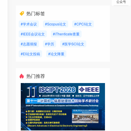
公众号
热门标签
#学术会议
#Scopus论文
#CPCI论文
#IEEE会议论文
#iThenticate查重
#志愿填报
#学历
#医学SCI论文
#EI论文投稿
#论文降重
热门推荐