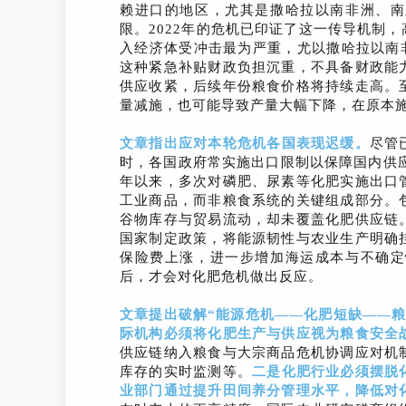
赖进口的地区，尤其是撒哈拉以南非洲、南
限。2022年的危机已印证了这一传导机制
入经济体受冲击最为严重，尤以撒哈拉以南非洲
这种紧急补贴财政负担沉重，不具备财政能
供应收紧，后续年份粮食价格将持续走高。
量减施，也可能导致产量大幅下降，在原本
文章指出应对
本轮危机各
国表现迟缓
。
尽管
时，各国政府常实施出口限制以保障国内供应
年以来，多次对磷肥、尿素等化肥实施出口
工业商品，而非粮食系统的关键组成部分。
谷物库存与贸易流动，却未覆盖化肥供应链
国家制定政策，将能源韧性与农业生产明确
保险费上涨，进一步增加海运成本与不确定
后，才会对化肥危机做出反应。
文章提出破解“能源危机——化肥短缺——
际机构必须将化肥生产与供应视为粮食安全
供应链纳入粮食与大宗商品危机协调应对机
库存的实时监测等。
二是化肥行业必须摆脱
业部门通过提升田间养分管理水平，降低对