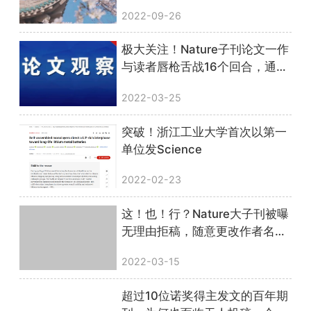
2022-09-26
极大关注！Nature子刊论文一作
与读者唇枪舌战16个回合，通讯
作者不胜其烦下场开撕……
2022-03-25
突破！浙江工业大学首次以第一
单位发Science
2022-02-23
这！也！行？Nature大子刊被曝
无理由拒稿，随意更改作者名
单，号称领域第一却专做荒唐
2022-03-15
事......
超过10位诺奖得主发文的百年期