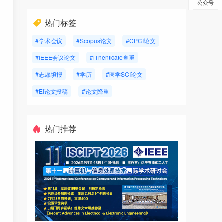
公众号
热门标签
#学术会议
#Scopus论文
#CPCI论文
#IEEE会议论文
#iThenticate查重
#志愿填报
#学历
#医学SCI论文
#EI论文投稿
#论文降重
热门推荐