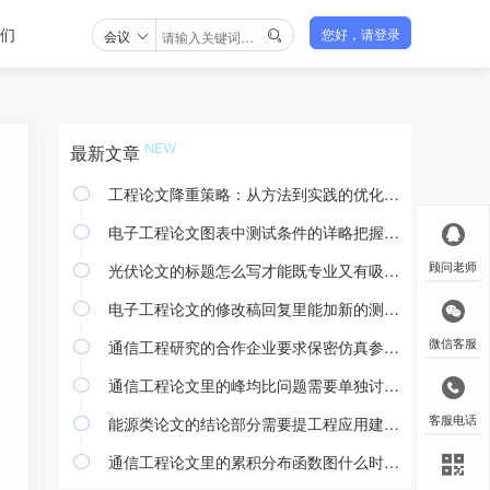
们
会议
您好，请登录

最新文章
工程论文降重策略：从方法到实践的优化途径

电子工程论文图表中测试条件的详略把握与撰写规范

光伏论文的标题怎么写才能既专业又有吸引力
顾问老师

电子工程论文的修改稿回复里能加新的测试结果吗

通信工程研究的合作企业要求保密仿真参数怎么处理
微信客服

通信工程论文里的峰均比问题需要单独讨论吗

能源类论文的结论部分需要提工程应用建议吗
客服电话

通信工程论文里的累积分布函数图什么时候用
