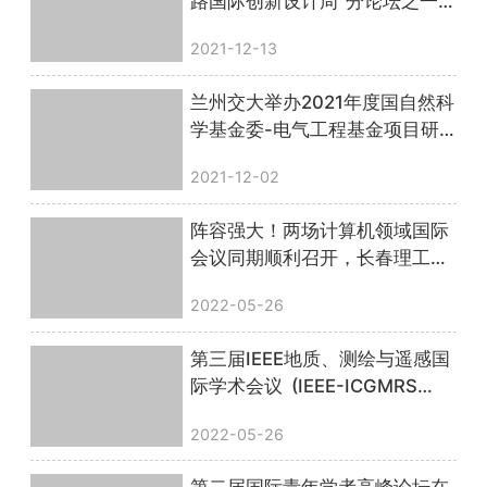
路国际创新设计周”分论坛之一
第二届智能设计国际会议”成功
2021-12-13
举办
兰州交大举办2021年度国自然科
学基金委-电气工程基金项目研
讨会
2021-12-02
阵容强大！两场计算机领域国际
会议同期顺利召开，长春理工大
学、粤港澳大湾区（广东）人才
2022-05-26
港联合主办
第三届IEEE地质、测绘与遥感国
际学术会议 (IEEE-ICGMRS
2022)圆满落幕！
2022-05-26