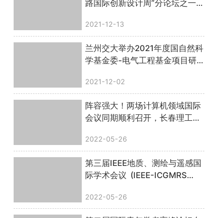
路国际创新设计周”分论坛之一
第二届智能设计国际会议”成功
2021-12-13
举办
兰州交大举办2021年度国自然科
学基金委-电气工程基金项目研
讨会
2021-12-02
阵容强大！两场计算机领域国际
会议同期顺利召开，长春理工大
学、粤港澳大湾区（广东）人才
2022-05-26
港联合主办
第三届IEEE地质、测绘与遥感国
际学术会议 (IEEE-ICGMRS
2022)圆满落幕！
2022-05-26