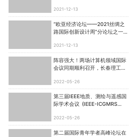
2021-12-13
“欧亚经济论坛——2021丝绸之
路国际创新设计周”分论坛之一
第二届智能设计国际会议”成功
2021-12-13
举办
阵容强大！两场计算机领域国际
会议同期顺利召开，长春理工大
学、粤港澳大湾区（广东）人才
2022-05-26
港联合主办
第三届IEEE地质、测绘与遥感国
际学术会议 (IEEE-ICGMRS
2022)圆满落幕！
2022-05-26
第二届国际青年学者高峰论坛在