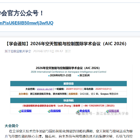
天学会官方公众号！
/VnPisU6E6lB50mwfj3wfUQ