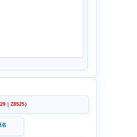
729｜Z8525
）
报名