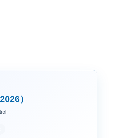
2026）
rol
t