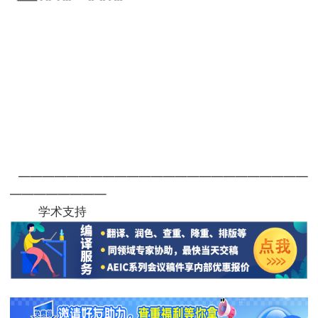
————————————————————————
————————
学术支持