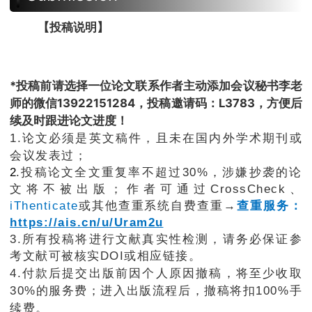
【投稿说明】
*投稿前请选择一位论文联系作者主动添加会议秘书李老
师的微信13922151284，投稿邀请码：L3783，方便后
续及时跟进论文进度！
1.论文必须
是英文稿件，且未在国内外学术期刊或
会议发表过；
2
.投稿论文全文重复率不超过30%，涉嫌抄袭的论
文将不被出版；作者可通过CrossCheck、
iThenticate
或其他查重系统自费查重→
查重服务：
https://ais.cn/u/Uram2u
3.所有投稿将进行文献真实性检测，请务必保证参
考文献可被
核实DOI或相应链接。
4.付款后提交出版前因个人原因撤稿，将至少收取
3
0%的服务费；
进入出版流程后，撤稿将扣100%手
续费。