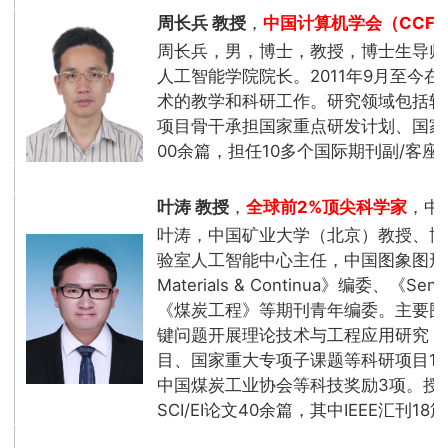
周长兵 教授
，
中国计算机学会（CCF）
周长兵，男，博士，教授，博士生导师
人工智能学院院长。2011年9月至今
术的教学和科研工作。研究领域包括软
项目骨干承担国家重点研发计划、国家
00余篇，担任10多个国际期刊副/客座
叶涛 教授
，
全球前2%顶尖科学家
，中
叶涛，中国矿业大学（北京）教授、博
验室人工智能中心主任，中国图象图形学学
Materials & Continua》编
《煤炭工程》等期刊青年编委。主要围
键问题开展理论技术与工程应用研究，
目、国家重大专项子课题等科研项目1
中国煤炭工业协会等科技奖励3项。授
SCI/EI论文40余篇，其中IEEE汇刊