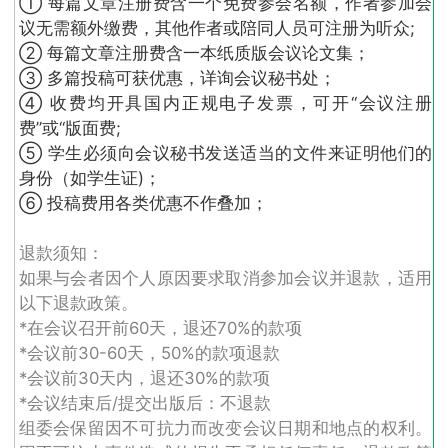
① 每篇文章注册费含一个免费参会名额，作者参加会
议无需额外缴费，其他作者或陪同人员可注册为听众;
② 每篇文章注册费含一本纸质版会议论文集；
③ 多篇投稿可获优惠，详询会议秘书处；
④ 收费均开具国内正规电子发票，可开“会议注册
费”或“版面费;
⑤ 学生必须向会议秘书发送适当的文件来证明他们的
身份（如学生证)；
⑥ 投稿费用各类优惠不作叠加；
退款须知：
如果与会者因个人原因要求取消参加会议并退款，适用
以下退款政策。
*在会议召开前60天，退还70%的款项
*会议前30-60天，50%的款项退款
*会议前30天内，退还30%的款项
*会议结束后/提交出版后：不退款
组委会保留因不可抗力而改变会议日期和地点的权利。