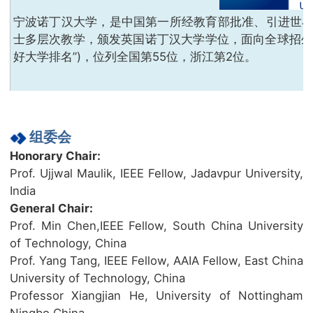
宁波诺丁汉大学，是中国第一所经教育部批准、引进世
士多层次教学，颁发英国诺丁汉大学学位，面向全球招生。2
好大学排名”)，位列全国第55位，浙江第2位。
组委会
Honorary Chair:
Prof. Ujjwal Maulik, IEEE Fellow, Jadavpur University,
India
General Chair:
Prof. Min Chen,IEEE Fellow, South China University
of Technology, China
Prof. Yang Tang, IEEE Fellow, AAIA Fellow, East China
University of Technology, China
Professor Xiangjian He, University of Nottingham
Ningbo China