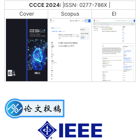
CCCE 2024:
|ISSN: 0277-786X |
Cover
Scopus
EI