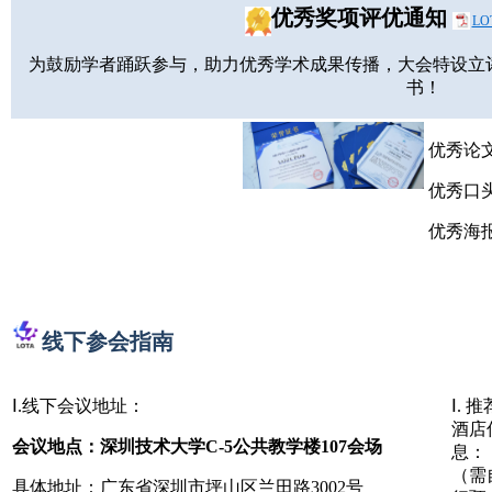
优秀奖项评优通知
LO
为鼓励学者踊跃参与，助力优秀学术成果传播，大会特设立
书！
优秀
优秀
优秀海
线下参会指南
Ⅰ.线下会议地址：
Ⅰ. 推
酒店
会议地点：深
圳技术大学C-5公共教学楼107会场
息：
（需
具体地址：广东省深圳市坪山区兰田路3002号