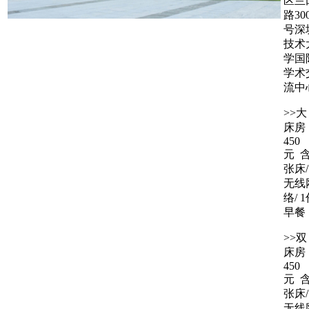
区兰
路30
号深
技术
学国
学术
流中
>>大
床房
450
元 含
张床/
无线
络/ 
早餐
>>双
床房
450
元 含
张床/
无线