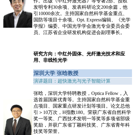
作。出版《中红外激光器》等专著2部、授权
发明专利30余项、发表科研论文200余篇，他
引10000余次。主持国家自然科学基金重点、
国防等项目十余项。Opt. Express编辑、《光学
学报》编委。中国光学学会激光专业委员会委
员、江苏省企业研发机构促进会副理事长。
研究方向：中红外固体、光纤激光技术和应
用、非线性光学
深圳大学 张晗教授
演讲题目：超快激光与光子智能计算
张晗，深圳大学特聘教授，Optica Fellow，入
选首届国家优青等。主持国家自然科学基金重
点项目、国家重点研发计划等项目。论文总他
引＞10万次，H指数180。荣获广东省自然科学
奖一等奖、广西技术发明一等奖等多项省部级
奖励，并获广东省丁颖科技奖、广东省青年科
技奖等荣誉。