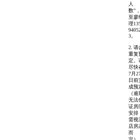
人
数”
至廖
理13
9405
3。
2. 
重复
定。
尽快
7月2
日前
成预
（逾
无法
证房
安排
需视
店房
而
定）