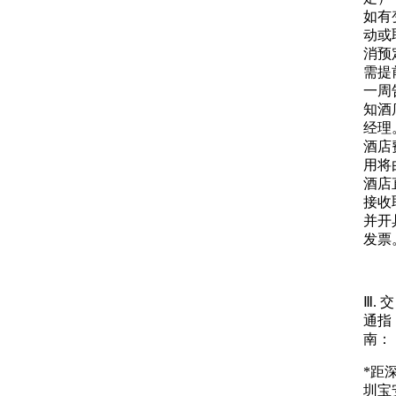
如有
动或
消预
需提
一周
知酒
经理
酒店
用将
酒店
接收
并开
发票
Ⅲ. 交
通指
南：
*距
圳宝