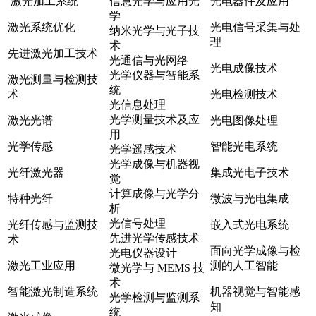
激光加工系统
信息光学与应用光
光电器件及应用
学
激光系统优化
光电信号采集与处
纳米光学与光子技
理
术
先进激光加工技术
光通信与光网络
光电成像技术
光学仪器与智能系
激光测量与检测技
统
术
光电检测技术
光信息处理
光学测量技术及应
激光光谱
光电图像处理
用
光学传感
智能光电系统
光学遥感技术
光学成像与机器视
光纤激光器
集成光电子技术
觉
计算成像与光学分
特种光纤
微波与光电集成
析
光信号处理
光纤传感与监测技
嵌入式光电系统
先进光学传感技术
术
面向光学成像与检
光电仪器设计
激光工业应用
测的人工智能
微光学与 MEMS 技
术
智能激光制造系统
机器视觉与智能感
光学检测与监测系
知
统