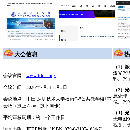
大会信息
热
（1）
激光光
会议官网：
www.iclota.org
料、光子
会议时间：2026年7月31-8月2日
（2）
息处理
会议地点：中国·深圳技术大学校内C-5公共教学楼107
像、光信号
会场（线上Zoom+线下同步）
（3）
平均审核周期：约5-7个工作日
光电图
视觉、光
论文出版：
IEEE出版
（ISBN: 979-8-3195-1834-7）