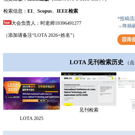
检索信息：
EI
、
Scopus
、
IEEE
检索
*投稿
大会负责人：时老师19396491277
→终稿
（添加请备注“LOTA 2026+姓名”）
LOTA 见刊检索历史
（点
见刊检索
LOTA 2025