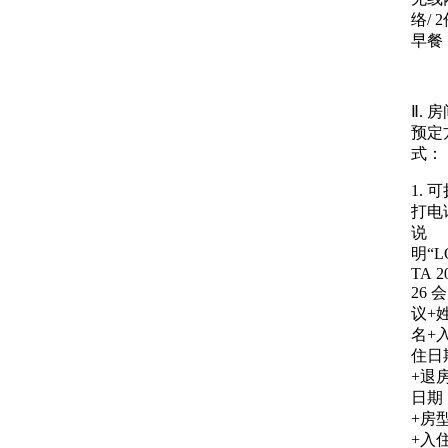
络/ 
早餐
Ⅱ. 
预定
式：
1. 
打电
说
明“L
TA 2
26 会
议+
名+
住日
+退
日期
+房
+入