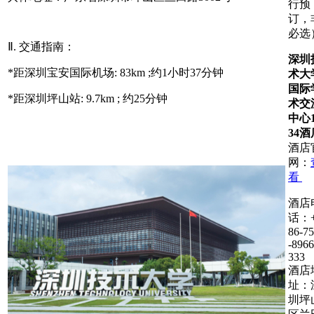
行预
订，
必选
Ⅱ. 交通指南：
深圳
*距深圳宝安国际机场: 83km ;约1小时37分钟
术大
国际
*距深圳坪山站: 9.7km ; 约25分钟
术交
中心1
34酒
酒店
网：
看
酒店
话：
86-7
-896
333
酒店
址：
圳坪