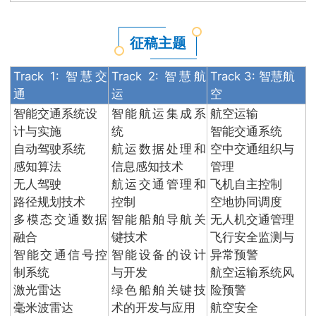
征稿主题
Track 1: 智慧交
Track 2: 智慧航
Track 3: 智慧航
通
运
空
智能交通系统设
智能航运集成系
航空运输
计与实施
统
智能交通系统
自动驾驶系统
航运数据处理和
空中交通组织与
感知算法
信息感知技术
管理
无人驾驶
航运交通管理和
飞机自主控制
路径规划技术
控制
空地协同调度
多模态交通数据
智能船舶导航关
无人机交通管理
融合
键技术
飞行安全监测与
智能交通信号控
智能设备的设计
异常预警
制系统
与开发
航空运输系统风
激光雷达
绿色船舶关键技
险预警
毫米波雷达
术的开发与应用
航空安全