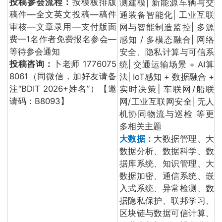
投稿参会流程：
按模板排版
测建模| 新能源车辆与交
稿件—全文英文投稿—稿件
通装备智能化| 工业互联
审核—文章录用—支付版面
网与智能制造监控| 多源
费—1名作者免费报名参会—
感知 / 多模态融合| 网络
等待参会通知
安全、隐私计算与可信系
投稿咨询：
卜老师 1776075
统| 交通运输场景 + AI算
8061（同微信，加好友请备
法| IoT感知 + 数据融合 +
注“BDIT 2026+姓名”）【邀
实时决策| 车联网/船联
请码：B8093】
网/工业互联网安全| 无人
机协同物流与巡检 等更
多相关主题
大数据：
大数据管理、大
数据分析、数据科学、数
据库系统、知识管理、大
数据加密、通信系统、嵌
入式系统、异常检测、数
据隐私保护、联邦学习、
区块链与数据可信计算、