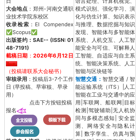
日
语言处理、计算机视觉、
大会地点
：郑州-河南交通职
模式识别、强化学习、演
业技术学院东校区
化与仿生计算、知识表示
收录检索
：EI Compendex
与推理、数据挖掘与知识
✅Scopus✅
发现、智能体与多智能体
出版签约：
SAE-- (ISSN: 01
系统、人机交互、人工智
48-7191)
能安全与可信、可解释人
截稿日期
：
2026年6月12日
工智能、自适应与自主系
统、智能决策系统、人工
智能与区块链等
（投稿请联系大会秘书）
审核录用
：投稿后3-7个工作
智慧交通：
智慧交通 / 智
日 (早投稿、早审核、早录
能运输系统（ITS）|人工
用）
智能在工业与交通中的应
点击下方按钮投稿
用|车联网、船联网|目标
报名
检测|驾驶辅助|无人机协
同与多模态感知| 安全监
测、网络安全与隐私计
算| 数字孪生、仿真与预