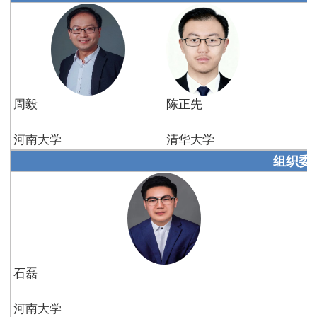
周毅
陈正先
河南大学
清华大学
组织委
石磊
河南大学