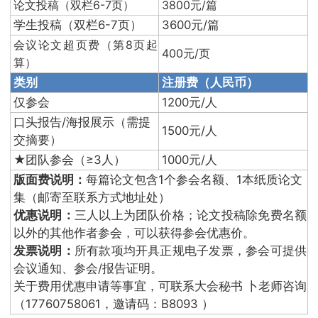
论文投稿（双栏6-7页）
3800元/篇
学生投稿（双栏6-7页）
3600元/篇
会议论文超页费（第8页起
400元/页
算）
类别
注册费（人民币）
仅参会
1200元/人
口头报告/海报展示（需提
1500元/人
交摘要）
★团队参会（≥3人）
1000元/人
版面费说明：
每篇论文包含1个参会名额、1本纸质论文
集（邮寄至联系方式地址处）
优惠说明：
三人以上为团队价格；论文投稿除免费名额
以外的其他作者参会，可以获得参会优惠价。
发票说明：
所有款项均开具正规电子发票，参会可提供
会议通知、参会/报告证明。
关于费用优惠申请等事宜，可联系大会秘书 卜老师咨询
（17760758061，邀请码：B8093 ）