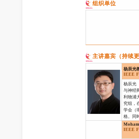
组织单位
主讲嘉宾（持续
杨辰光
IEEE F
杨辰光
与神经
利物浦
究组，
学会（I
格。同
Moha
IEEE F