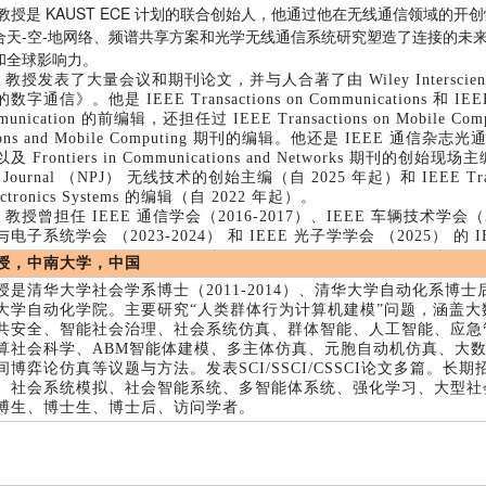
ini 教授是 KAUST ECE 计划的联合创始人，他通过他在无线通信领域
合天-空-地网络、频谱共享方案和光学无线通信系统研究塑造了连接的未来，
和全球影响力。
ini 教授发表了大量会议和期刊论文，并与人合著了由 Wiley Intersci
字通信》。他是 IEEE Transactions on Communications 和 IEEE Tr
munication 的前编辑，还担任过 IEEE Transactions on Mobile Comp
ations and Mobile Computing 期刊的编辑。他还是 IEEE 通
 Frontiers in Communications and Networks 期刊的创始现场
ip Journal （NPJ） 无线技术的创始主编（自 2025 年起）和 IEEE Transac
lectronics Systems 的编辑（自 2022 年起）。
ini 教授曾担任 IEEE 通信学会（2016-2017）、IEEE 车辆技术学会（2
电子系统学会 （2023-2024） 和 IEEE 光子学学会 （2025） 的 
授，中南大学，中国
是清华大学社会学系博士（2011-2014）、清华大学自动化系博士后（
大学自动化学院。主要研究“人类群体行为计算机建模”问题，涵盖大
共安全、智能社会治理、社会系统仿真、群体智能、人工智能、应急
算社会科学、ABM智能体建模、多主体仿真、元胞自动机仿真、大数
间博弈论仿真等议题与方法。发表SCI/SSCI/CSSCI论文多篇。长
、社会系统模拟、社会智能系统、多智能体系统、强化学习、大型社
博生、博士生、博士后、访问学者。