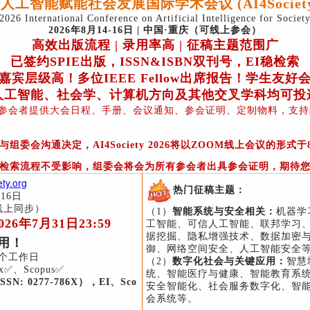
年人工智能赋能社会发展国际学术会议 (AI4Society 
2026 International Conference on Artificial Intelligence for Societ
2026年8月14-16日 | 中国·重庆（可线上参会）
高效出版流程 | 录用率高 | 征稿主题范围广
已签约SPIE出版，ISSN&ISBN双刊号，EI稳检索
嘉宾层级高！多位IEEE Fellow出席报告！学生友好
 人工智能、社会学、计算机方向及其他交叉学科均可投递
名参会者提供大会日程、手册、会议通知、参会证明、定制物料，支
组委会沟通决定，AI4Society 2026将以ZOOM线上会议的形式
检索流程不受影响，组委会将会为所有参会者出具参会证明，期待
ty.org
热门征稿主题：
-16日
线上同步）
（1）
智能系统与安全相关：
机器学
6年7月31日23:59
工智能、可信人工智能、联邦学习
据挖掘、隐私增强技术、数据加密
录用！
御、网络空间安全、人工智能安全
个工作日
（2）
数字化社会与关键应用：
智慧
ex✅、Scopus✅
统、智能医疗与健康、智能教育系
N: 0277-786X），EI、Sco
安全智能化、社会服务数字化、智
会系统等。