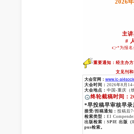
2026
主讲
#
👉*为报
重要通知：经主办方与
文见刊和
大会官网：
www.ic-ai4socie
大会时间：
2026年8月14
大会地点：
中国-重庆（
终轮截稿时间：202
*早投稿早审核早
接受/拒稿通知：
投稿后7
检索类型：
EI Compend
出版检索：SPIE 出版（ISS
pus检索。