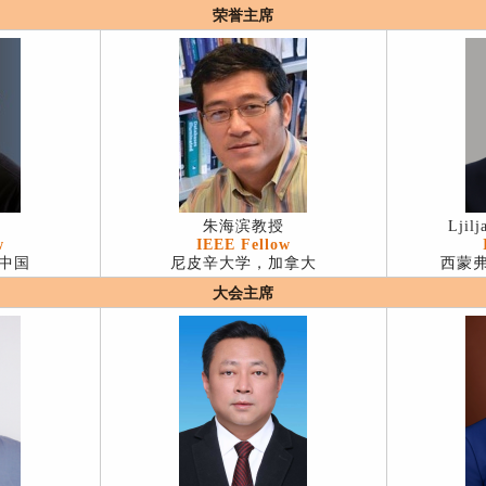
荣誉主席
朱海滨教授
Ljil
w
IEEE Fellow
中国
尼皮辛大学，加拿大
西蒙
大会主席