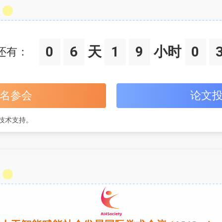
0
6
天
1
9
小时
0
还有：
名参会
论文
技术支持。