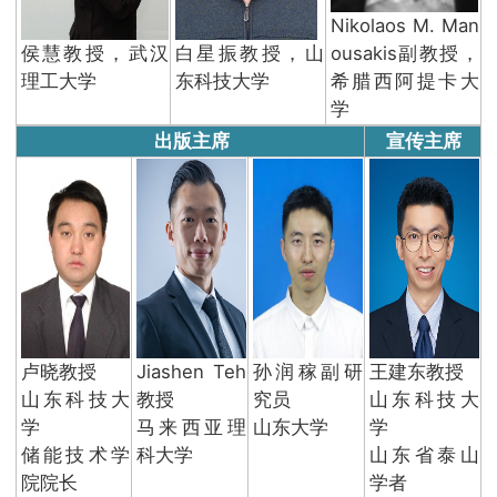
Nikolaos M. Man
侯慧教授，武汉
白星振教授，山
ousakis副教授，
理工大学
东科技大学
希腊西阿提卡大
学
出版主席
宣传主席
卢晓教授
Jiashen Teh
孙润稼副研
王建东教授
山东科技大
教授
究员
山东科技大
学
马来西亚理
山东大学
学
储能技术学
科大学
山东省泰山
院院长
学者