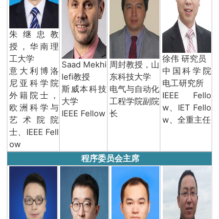
朱继忠教
授，华南理
工大学
徐伟 研究员
Saad Mekhi
周封教授，山
意大利博洛
中国科学院
lefi教授
东科技大学
尼亚科学院
电工研究所
斯威本科技
电气与自动化
外籍院士，
IEEE Fello
大学
工程学院副院
欧洲科学与
w、IET Fello
IEEE Fellow
长
艺术院院
w、全重主任
士、IEEE Fell
ow
程序委员会主席