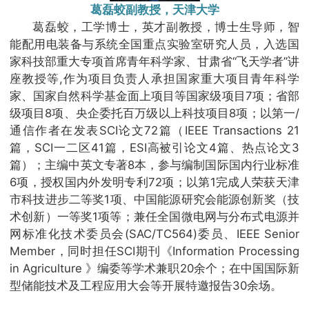
葛磊蛟副教授，天津大学
葛磊蛟，工学博士，英才副教授，博士生导师，智
能配用电装备与系统全国重点实验室研究人员，入选国
家科技部重大专项首席青年科学家、甘肃省“飞天学者”讲
座教授等,作为项目负责人承担国家重大项目青年科学
家、国家自然科学基金面上项目等国家级项目7项；省部
级项目8项、央企委托百万级以上科技项目8项；以第一/
通信作者在发表SCI论文72篇（IEEE Transactions 21
篇，SCI一二区41篇，ESI高被引论文4篇、热点论文3
篇）；主编中英文专著8本，参与编制国际国内行业标准
6项，授权国内外发明专利72项；以第1完成人荣获天津
市科技进步二等奖1项、中国能源研究会能源创新奖（技
术创新）一等奖1项等；兼任全国微电网与分布式电源并
网标准化技术委员会(SAC/TC564)委员、IEEE Senior
Member，同时担任SCI期刊《Information Processing
in Agriculture 》编委等学术兼职20余个；在中国国际新
型储能技术及工程应用大会等开展特邀报告30余场。