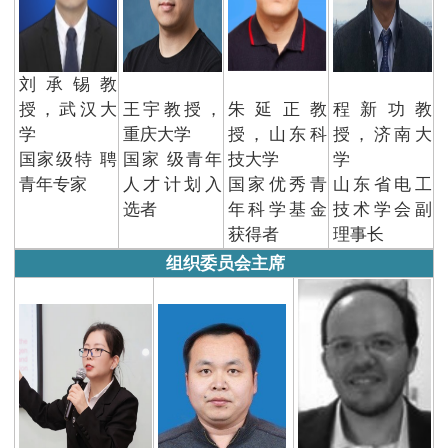
刘承锡教
授，武汉大
王宇教授，
朱延正教
程新功教
学
重庆大学
授，山东科
授，济南大
国家级特 聘
国家 级青年
技大学
学
青年专家
人才计划入
国家优秀青
山东省电工
选者
年科学基金
技术学会副
获得者
理事长
组织委员会主席