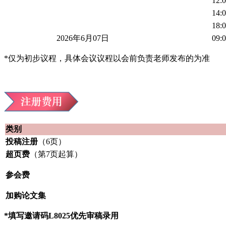
12:0
14:0
18:0
2026年6月07日
09:0
*仅为初步议程，具体会议议程以会前负责老师发布的为准
类别
投稿注册
（6页）
超页费
（第7页起算）
参会费
加购论文集
*填写邀请码L8025优先审稿录用