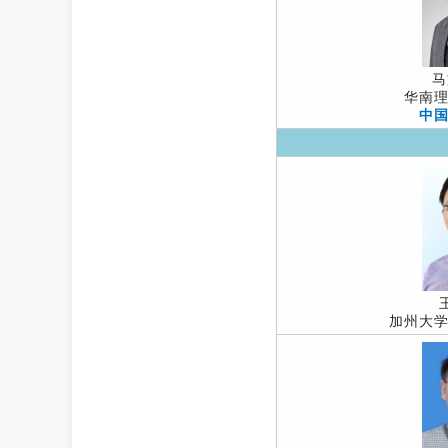
马
华南
中
加州大