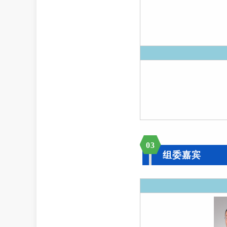
03
组委嘉宾