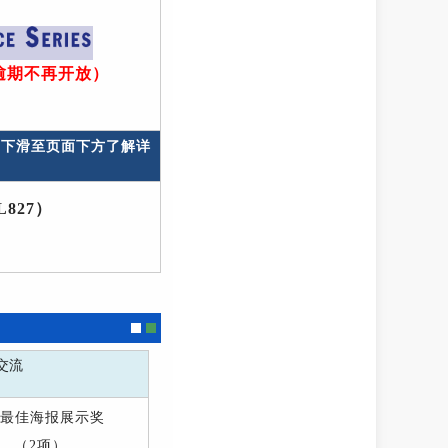
 （逾期不再开放）
，下滑至页面下方了解详
827）
交流
最佳海报展示奖
（2项）