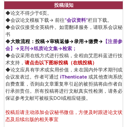
投稿须知
◆论文不得少于6页。
◆会议论文模板下载→ 前往
“
会议资料
”
栏目下载。
◆会议仅接受全英稿件。如需翻译服务，请联系会议秘
书
◆
大致流程：投稿→审稿返修→录用→缴费→
【注册参
会】
→见刊→纸质论文集→检索；
◆会议采用在线方式进行投稿，全程由艾思科蓝进行技
术支持，
请点击以下图标投稿（在线投稿）
◆论文应具有学术或实用价值，未在国内外学术期刊或
会议发表过。作者可通过
iThenticate
或其他查询系统
自费查重，否则由文章重复率引起的被拒搞将由作者自
行承担责任。所有投稿将进行文献真实性检测，请务必
保证参考文献可被核实DOI或相应链接。
投稿后请主动添加会议秘书微信，方便及时跟进论文状
态及后续出版的相关事宜