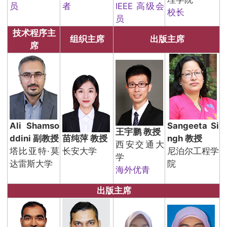
员
者
IEEE 高级会
校长
员
技术程序主
组织主席
出版主席
席
Ali Shamso
Sangeeta Si
王宇鹏 教授
ddini 副教授
苗纯萍 教授
ngh 教授
西安交通大
塔比亚特·莫
长安大学
尼泊尔工程学
学
达雷斯大学
院
海外优青
出版主席