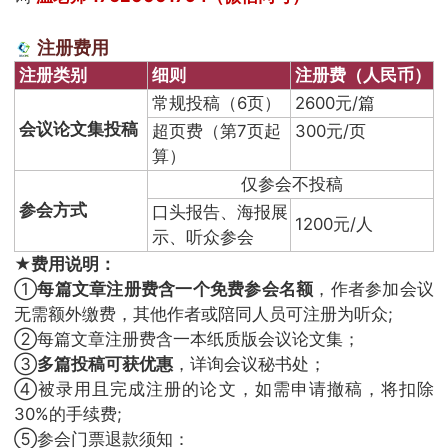
注册费用
注册类别
细则
注册费（人民币）
常规投稿（6页）
2600元/篇
会议论文集投稿
超页费（第7页起
300元/页
算）
仅参会不投稿
参会方式
口头报告、海报展
1200元/人
示、听众参会
★费用说明：
①
每篇文章注册费含一个免费参会名额
，作者参加会议
无需额外缴费，其他作者或陪同人员可注册为听众;
②每篇文章注册费含一本纸质版会议论文集；
③
多篇投稿可获优惠
，详询会议秘书处；
④被录用且完成注册的论文，如需申请撤稿，将扣除
30%的手续费;
⑤参会门票退款须知：