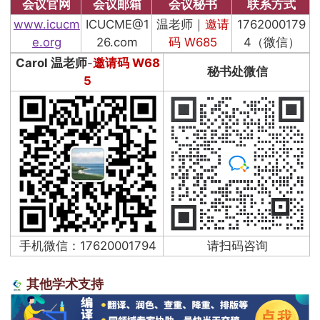
会议官网
会议邮箱
会议秘书
联系方式
www.icucm
ICUCME@1
温老师｜
邀请
1762000179
e.org
26.com
码 W685
4（微信）
Carol 温老师
-
邀请码 W68
秘书处微信
5
手机微信：17620001794
请扫码咨询
其他学术支持