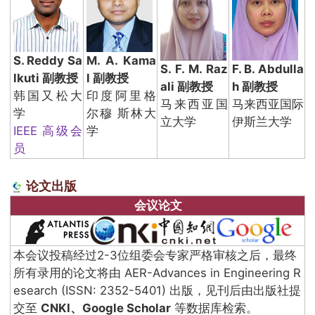
S. Reddy Sa
M. A. Kama
S. F. M. Raz
F. B. Abdulla
lkuti 副教授
l 副教授
ali 副教授
h 副教授
韩国又松大
印度阿里格
马来西亚国
马来西亚国际
学
尔穆 斯林大
立大学
伊斯兰大学
IEEE 高级会
学
员
论文出版
会议论文
本会议投稿经过2-3位组委会专家严格审核之后，最终
所有录用的论文将由 AER-Advances in Engineering R
esearch (ISSN: 2352-5401) 出版，见刊后由出版社提
交至
CNKI、Google Scholar
等数据库检索。