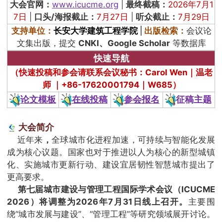
大会官网：
www.icucme.org
|
最终截稿：
2026年7月1
7日
|
口头/海报截止：
7月27日
|
听众截止：
7月29日
支持单位：
长安大学建筑工程学院
|
出版检索：
会议论
文集出版，提交
CNKI、Google Scholar
等数据库
快速导航
（快速投稿和参会请联系会议秘书：Carol Wen｜温老
师 ｜+86-17620001794｜W685）
论文模板
在线投稿
参会报名
征稿主题
大会简介
近年来
，
全球城市化进程加速，可持续与智能化发展
成为核心议题。国家也对于推进以人为核心的新型城镇
化、实施城市更新行动、建设宜居韧性智慧城市提出了
更高要求。
第七届城市建设与管理工程国际学术会议（ICUCME
2026）将调整为2026年7月31日线上召开。
主要围
绕“城市发展与建设”、“管理工程”等研究领域展开讨论。