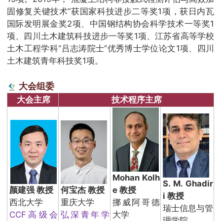
固修复关键技术”获国家科技进步二等奖1项，获日内瓦
国际发明展金奖2项、中国钢结构协会科学技术一等奖1
项、四川土木建筑科技进步一等奖1项、江苏省高等学校
土木工程学科“吕志涛院士”优秀博士学位论文1项、四川
土木建筑青年科技奖1项。
大会组委
大会主席
技术程序主席
Mohan Kolh
S. M. Ghadir
颜建强 教授
何宝杰 教授
e 教授
i 教授
西北大学
重庆大学
挪威阿哥德
瑞士信息与管
CCF高级会
弘深青年学
大学
理学院