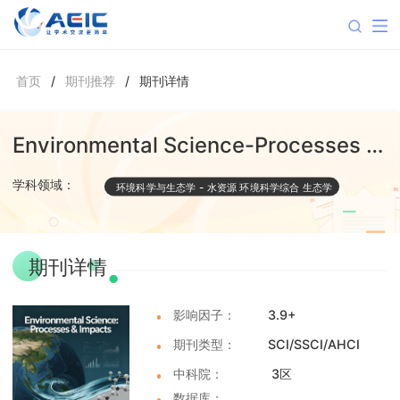
首页
/
期刊推荐
/
期刊详情
Environmental Science-Processes & Impacts
学科领域：
环境科学与生态学
-
水资源
环境科学综合
生态学
期刊详情
影响因子：
3.9+
期刊类型：
SCI/SSCI/AHCI
中科院：
3区
数据库：