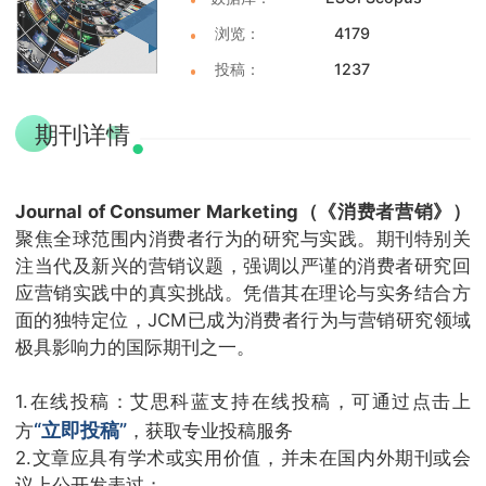
浏览：
4179
投稿：
1237
期刊详情
Journal of Consumer Marketing（《消费者营销》）
聚焦全球范围内消费者行为的研究与实践。期刊特别关
注当代及新兴的营销议题，强调以严谨的消费者研究回
应营销实践中的真实挑战。凭借其在理论与实务结合方
面的独特定位，JCM已成为消费者行为与营销研究领域
极具影响力的国际期刊之一。
1.在线投稿：艾思科蓝支持在线投稿，可通过点击上
“立即投稿”
方
，获取专业投稿服务
2.文章应具有学术或实用价值，并未在国内外期刊或会
议上公开发表过；