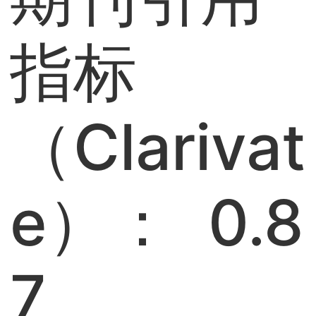
指标
（Clarivat
e）： 0.8
7