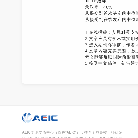
JCTP指标
录取率：46%
从提交到首次决定的中位
从接受到在线发布的中位时
1.在线投稿：艾思科蓝支
2.文章应具有学术或实
3.进入期刊终审前，作者
4.文章内容充实完整，
考文献能反映国际前沿研
5.接受中文稿件，初审通
AEIC学术交流中心（简称“AEIC”），整合全球高校、科研院