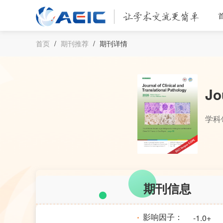
首页
/
期刊推荐
/
期刊详情
Jo
学科
期刊信息
影响因子：
-1.0+