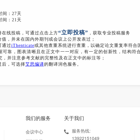
时间：27天
间：21天
“立即投稿”
持在线投稿，可通过点击上方
，获取专业投稿服务
用价值，并未在国内外期刊或会议上公开发表过；
可通过
iThenticate
或其他查重系统进行查重，以确定论文重复率符合
数据可靠，图表清晰且在正文中一一对应，有一定的创新性，结构符
究，并注意参考文献的完整性及在正文中的标注等；
过后，可选择
艾思编译
的翻译润色服务。
我们的服务
关于我们
服务热线:
会议中心
13922151049