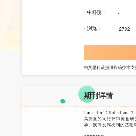
中科院：
-
浏览：
2792
由
艾思科蓝
提供投稿技术支
期刊详情
Journal of Clinical and
高质量的同行评审原创研
学。疾病发病机制的基础