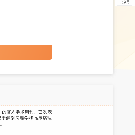
公众号
）
的官方学术期刊。它发表
限于解剖病理学和临床病理
围。