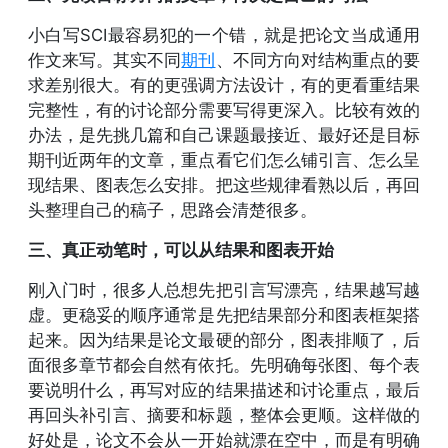
小白写SCI最容易犯的一个错，就是把论文当成通用
作文来写。其实不同
期刊
、不同方向对结构重点的要
求差别很大。有的更强调方法设计，有的更看重结果
完整性，有的讨论部分需要写得更深入。比较有效的
办法，是先挑几篇和自己课题最接近、最好还是目标
期刊近两年的文章，重点看它们怎么铺引言、怎么呈
现结果、图表怎么安排。把这些规律看熟以后，再回
头整理自己的稿子，思路会清楚很多。
三、真正动笔时，可以从结果和图表开始
刚入门时，很多人总想先把引言写漂亮，结果越写越
虚。更稳妥的顺序通常是先把结果部分和图表框架搭
起来。因为结果是论文最硬的部分，图表排顺了，后
面很多章节都会自然有依托。先明确每张图、每个表
要说明什么，再写对应的结果描述和讨论重点，最后
再回头补引言、摘要和标题，整体会更顺。这样做的
好处是，论文不会从一开始就漂在空中，而是有明确