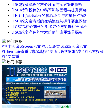

SCI投稿流程的核心环节与实践策略探析

SCI特刊投稿的中稿率影响因素与提升策略

EI期刊审稿流程的核心环节与质量标准探析

SCI论文发表后的撤稿流程与操作要点探析

CSCD核心期刊的学术定位与遴选标准探析

SCI论文润色的学术价值与应用场景探析
热门标签
#学术会议
#Scopus论文
#CPCI论文
#IEEE会议论文
#iThenticate查重
#志愿填报
#学历
#医学SCI论文
#EI论文投稿
#论文降重
热门推荐