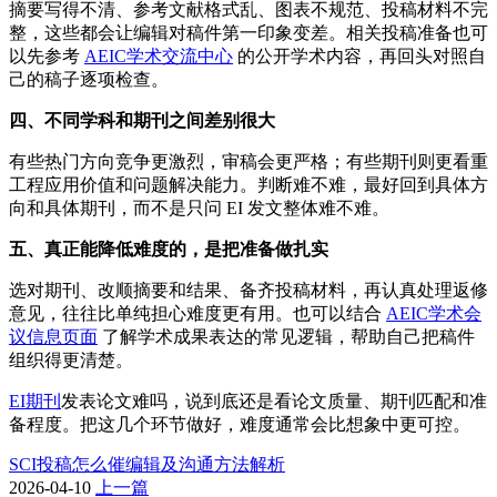
摘要写得不清、参考文献格式乱、图表不规范、投稿材料不完
整，这些都会让编辑对稿件第一印象变差。相关投稿准备也可
以先参考
AEIC学术交流中心
的公开学术内容，再回头对照自
己的稿子逐项检查。
四、不同学科和期刊之间差别很大
有些热门方向竞争更激烈，审稿会更严格；有些期刊则更看重
工程应用价值和问题解决能力。判断难不难，最好回到具体方
向和具体期刊，而不是只问 EI 发文整体难不难。
五、真正能降低难度的，是把准备做扎实
选对期刊、改顺摘要和结果、备齐投稿材料，再认真处理返修
意见，往往比单纯担心难度更有用。也可以结合
AEIC学术会
议信息页面
了解学术成果表达的常见逻辑，帮助自己把稿件
组织得更清楚。
EI期刊
发表论文难吗，说到底还是看论文质量、期刊匹配和准
备程度。把这几个环节做好，难度通常会比想象中更可控。
SCI投稿怎么催编辑及沟通方法解析
2026-04-10
上一篇