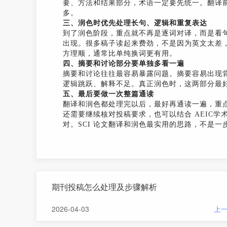
要、方法和结果部分，术语一定要先统一。翻译
多。
三、润色时优先处理长句、逻辑和重复表达
到了润色阶段，重点就不再是逐词对译，而是看
出现。很多稿子读起来费劲，不是因为英文太差
方理顺，通常比单纯换词更有用。
四、摘要和讨论部分要单独多看一遍
摘要和讨论往往最容易暴露问题。摘要容易出现
逻辑跳跃、解释不足。真正润色时，这两部分最
五、最后要做一次整篇通读
翻译和润色都处理完以后，最好再通读一遍，重
还需要继续核对投稿要求，也可以结合
AEIC
对。SCI 论文翻译和润色最实用的思路，不是
期刊投稿怎么处理及步骤解析
2026-04-03
上