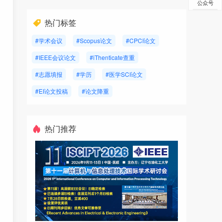
公众号
热门标签
#学术会议
#Scopus论文
#CPCI论文
#IEEE会议论文
#iThenticate查重
#志愿填报
#学历
#医学SCI论文
#EI论文投稿
#论文降重
热门推荐