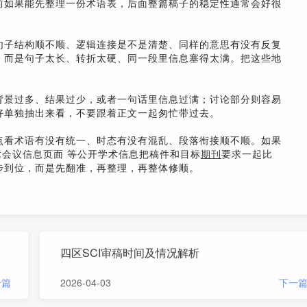
前如果能先整理一份术语表，后面整篇稿子的稳定性通常会好很
句子结构顺不顺、逻辑连接是不是清楚、同样的意思有没有反复
，而是句子太长、转折太硬、同一段里信息塞得太满。把这些地
背景过多、结果过少，或者一句话里信息过满；讨论部分则容易
好单独抽出来看，不要跟着正文一起匆忙带过去。
点看术语有没有统一、时态有没有混乱、段落衔接顺不顺。如果
学术会议信息页面
等公开学术信息把稿件和目标
期刊
要求一起比
一步到位，而是先翻准，再整理，再整体修顺。
四区SCI审稿时间及情况解析
一篇
2026-04-03
下一