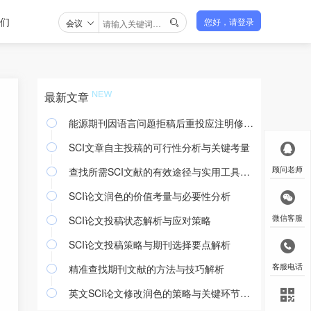
们
会议
您好，请登录

最新文章
能源期刊因语言问题拒稿后重投应注明修改处理吗

SCI文章自主投稿的可行性分析与关键考量

查找所需SCI文献的有效途径与实用工具解析
顾问老师

SCI论文润色的价值考量与必要性分析

SCI论文投稿状态解析与应对策略
微信客服

SCI论文投稿策略与期刊选择要点解析

精准查找期刊文献的方法与技巧解析
客服电话

英文SCI论文修改润色的策略与关键环节探讨
