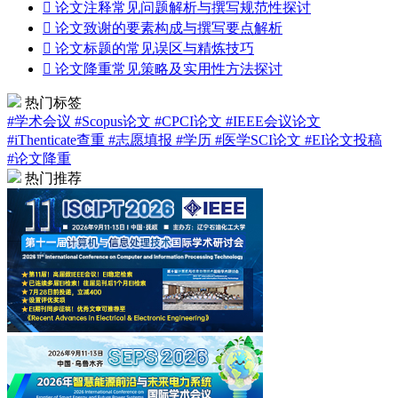

论文注释常见问题解析与撰写规范性探讨

论文致谢的要素构成与撰写要点解析

论文标题的常见误区与精炼技巧

论文降重常见策略及实用性方法探讨
热门标签
#学术会议
#Scopus论文
#CPCI论文
#IEEE会议论文
#iThenticate查重
#志愿填报
#学历
#医学SCI论文
#EI论文投稿
#论文降重
热门推荐