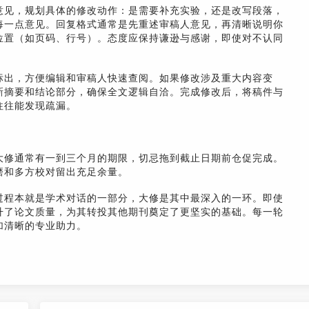
意见，规划具体的修改动作：是需要补充实验，还是改写段落，
每一点意见。回复格式通常是先重述审稿人意见，再清晰说明你
位置（如页码、行号）。态度应保持谦逊与感谢，即使对不认同
标出，方便编辑和审稿人快速查阅。如果修改涉及重大内容变
新摘要和结论部分，确保全文逻辑自洽。完成修改后，将稿件与
往往能发现疏漏。
大修通常有一到三个月的期限，切忌拖到截止日期前仓促完成。
磨和多方校对留出充足余量。
过程本就是学术对话的一部分，大修是其中最深入的一环。即使
升了论文质量，为其转投其他期刊奠定了更坚实的基础。每一轮
加清晰的专业助力。