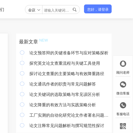
们
会议
您好，请登录

最新文章
论文预答辩的关键准备环节与应对策略探析

探究英文论文查重流程与关键工具使用

探讨论文查重的主要策略与有效降重路径
顾问老师

论文通讯作者的职责与常见问题解答

论文关键词的选取策略与常见误区分析
微信客服

论文降重的有效方法与实践策略分析

工厂实测的自动化研究论文作者署名问题探讨
客服电话

论文注释常见问题解析与撰写规范性探讨
