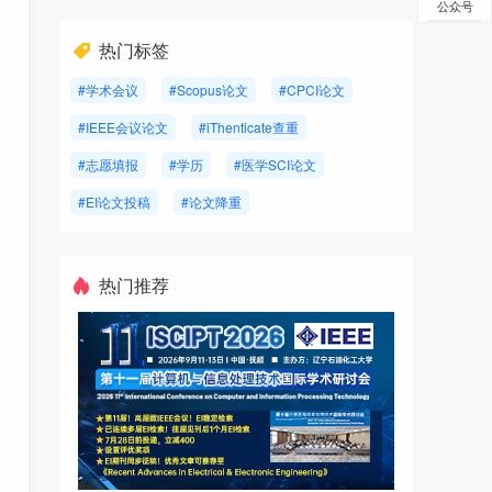
公众号
热门标签
#学术会议
#Scopus论文
#CPCI论文
#IEEE会议论文
#iThenticate查重
#志愿填报
#学历
#医学SCI论文
#EI论文投稿
#论文降重
热门推荐