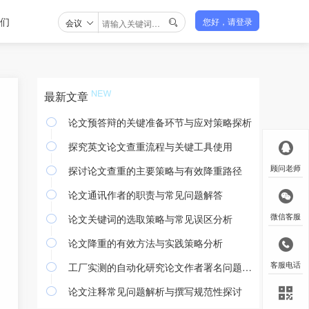
们
会议
您好，请登录

最新文章
论文预答辩的关键准备环节与应对策略探析

探究英文论文查重流程与关键工具使用

探讨论文查重的主要策略与有效降重路径
顾问老师

论文通讯作者的职责与常见问题解答

论文关键词的选取策略与常见误区分析
微信客服

论文降重的有效方法与实践策略分析

工厂实测的自动化研究论文作者署名问题探讨
客服电话

论文注释常见问题解析与撰写规范性探讨
