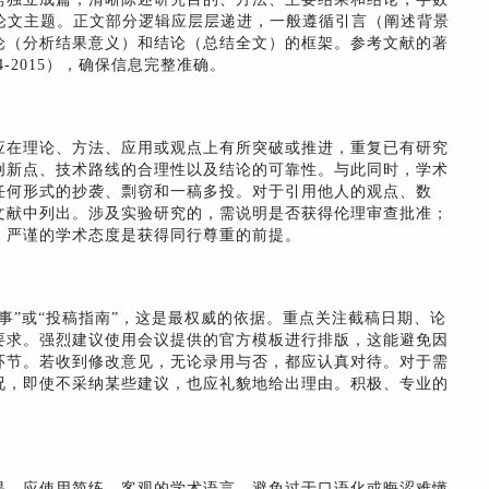
能反映论文主题。正文部分逻辑应层层递进，一般遵循引言（阐述背景
论（分析结果意义）和结论（总结全文）的框架。参考文献的著
4-2015），确保信息完整准确。
应在理论、方法、应用或观点上有所突破或推进，重复已有研究
创新点、技术路线的合理性以及结论的可靠性。与此同时，学术
任何形式的抄袭、剽窃和一稿多投。对于引用他人的观点、数
文献中列出。涉及实验研究的，需说明是否获得伦理审查批准；
。严谨的学术态度是获得同行尊重的前提。
事”或“投稿指南”，这是最权威的依据。重点关注截稿日期、论
要求。强烈建议使用会议提供的官方模板进行排版，这能避免因
环节。若收到修改意见，无论录用与否，都应认真对待。对于需
况，即使不采纳某些建议，也应礼貌地给出理由。积极、专业的
果。应使用简练、客观的学术语言，避免过于口语化或晦涩难懂