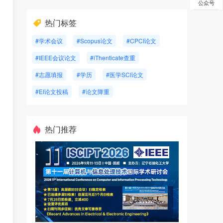
公众号
热门标签
#学术会议
#Scopus论文
#CPCI论文
#IEEE会议论文
#iThenticate查重
#志愿填报
#学历
#医学SCI论文
#EI论文投稿
#论文降重
热门推荐