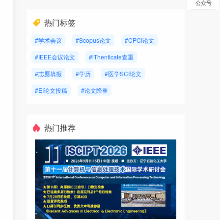
公众号
热门标签
#学术会议
#Scopus论文
#CPCI论文
#IEEE会议论文
#iThenticate查重
#志愿填报
#学历
#医学SCI论文
#EI论文投稿
#论文降重
热门推荐