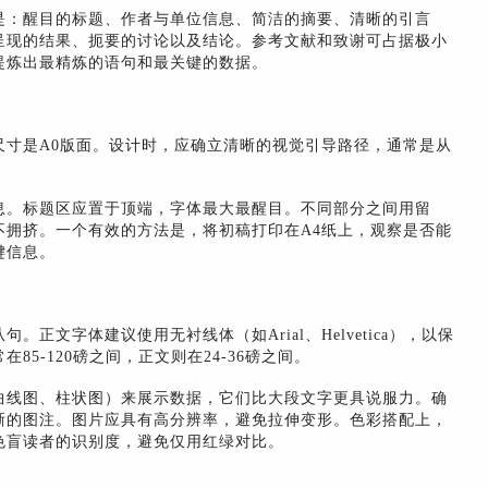
是：醒目的标题、作者与单位信息、简洁的摘要、清晰的引言
呈现的结果、扼要的讨论以及结论。参考文献和致谢可占据极小
提炼出最精炼的语句和最关键的数据。
尺寸是A0版面。设计时，应确立清晰的视觉引导路径，通常是从
息。标题区应置于顶端，字体最大最醒目。不同部分之间用留
不拥挤。一个有效的方法是，将初稿打印在A4纸上，观察是否能
键信息。
正文字体建议使用无衬线体（如Arial、Helvetica），以保
5-120磅之间，正文则在24-36磅之间。
曲线图、柱状图）来展示数据，它们比大段文字更具说服力。确
晰的图注。图片应具有高分辨率，避免拉伸变形。色彩搭配上，
色盲读者的识别度，避免仅用红绿对比。