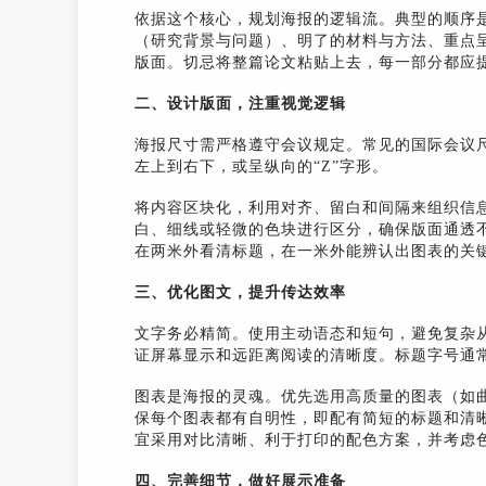
依据这个核心，规划海报的逻辑流。典型的顺序
（研究背景与问题）、明了的材料与方法、重点
版面。切忌将整篇论文粘贴上去，每一部分都应
二、设计版面，注重视觉逻辑
海报尺寸需严格遵守会议规定。常见的国际会议
左上到右下，或呈纵向的“Z”字形。
将内容区块化，利用对齐、留白和间隔来组织信
白、细线或轻微的色块进行区分，确保版面通透
在两米外看清标题，在一米外能辨认出图表的关
三、优化图文，提升传达效率
文字务必精简。使用主动语态和短句，避免复杂从句。
证屏幕显示和远距离阅读的清晰度。标题字号通常在8
图表是海报的灵魂。优先选用高质量的图表（如
保每个图表都有自明性，即配有简短的标题和清
宜采用对比清晰、利于打印的配色方案，并考虑
四、完善细节，做好展示准备