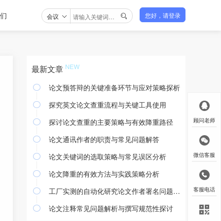
们
会议
您好，请登录

最新文章
论文预答辩的关键准备环节与应对策略探析

探究英文论文查重流程与关键工具使用

探讨论文查重的主要策略与有效降重路径
顾问老师

论文通讯作者的职责与常见问题解答

论文关键词的选取策略与常见误区分析
微信客服

论文降重的有效方法与实践策略分析

工厂实测的自动化研究论文作者署名问题探讨
客服电话

论文注释常见问题解析与撰写规范性探讨
