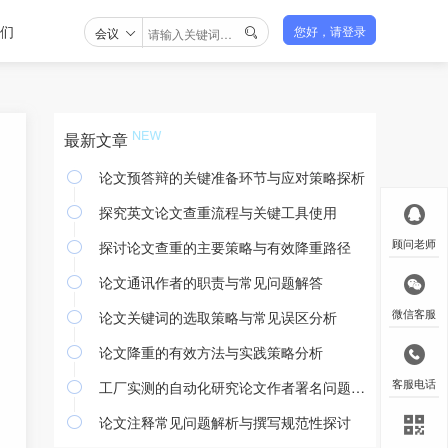
们
会议
您好，请登录

最新文章
论文预答辩的关键准备环节与应对策略探析

探究英文论文查重流程与关键工具使用

探讨论文查重的主要策略与有效降重路径
顾问老师

论文通讯作者的职责与常见问题解答

论文关键词的选取策略与常见误区分析
微信客服

论文降重的有效方法与实践策略分析

工厂实测的自动化研究论文作者署名问题探讨
客服电话

论文注释常见问题解析与撰写规范性探讨
