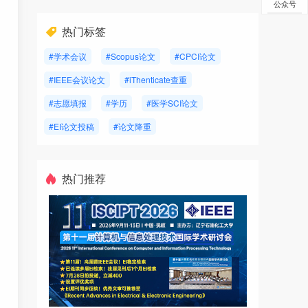
公众号
热门标签
#学术会议
#Scopus论文
#CPCI论文
#IEEE会议论文
#iThenticate查重
#志愿填报
#学历
#医学SCI论文
#EI论文投稿
#论文降重
热门推荐