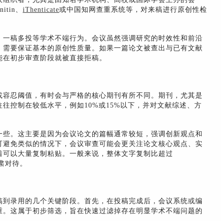
tin、
iThenticate
或中国知网查重系统等，对来稿进行原创性检
、一稿多投等学术不端行为。会议虽然强调研究的时效性和前沿
，需要保证基本的原创性质量。如果一篇论文被查出与已有文献
能在初步审查阶段就被直接拒稿。
或容忍阈值，有时会与严格的核心期刊有所不同。期刊，尤其是
往控制在较低水平，例如10%或15%以下，并对文献综述、方
一些。这主要是因为会议论文的篇幅通常较短，强调创新观点和
可避免类似的情况下，会议审查可能会更关注论文核心观点、实
着可以大量复制粘贴。一般来说，整体文字复制比超过
严肃对待。
稿到录用的几个关键阶段。首先，在投稿完成后，会议系统或编
重。这属于初步筛选，旨在快速过滤掉存在明显学术不端问题的