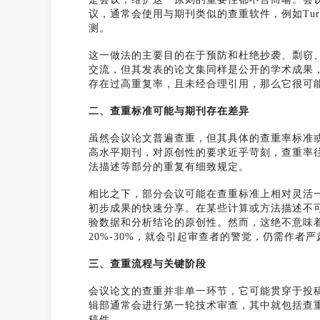
议，通常会使用与期刊类似的查重软件，例如Turni
测。
这一做法的主要目的在于预防和杜绝抄袭、剽窃
交流，但其发表的论文集同样是公开的学术成果
存在过高重复率，且未经合理引用，那么它很可
二、查重标准可能与期刊存在差异
虽然会议论文普遍查重，但其具体的查重率标准
高水平期刊，对原创性的要求近乎苛刻，查重率往
法描述等部分的重复有细致规定。
相比之下，部分会议可能在查重标准上相对灵活
初步成果的快速分享。在某些计算或方法描述不
验数据和分析结论的原创性。然而，这绝不意味
20%-30%，就会引起审查者的警觉，仍需作者
三、查重流程与关键阶段
会议论文的查重并非单一环节，它可能贯穿于投
辑部通常会进行第一轮技术审查，其中就包括查
稿件。