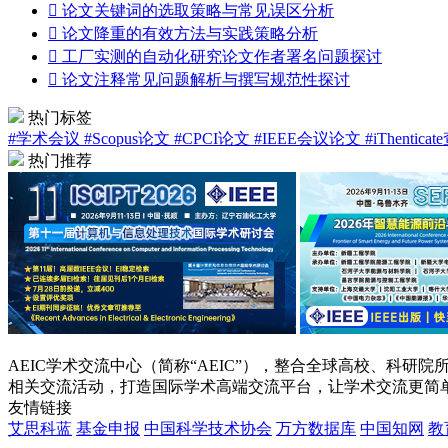

论文关键词的选取策略与常见误区分析

论文降重的有效方法与实践策略分析

工厂实测的自动化研究论文作者署名问题探讨

论文注释常见问题解析与撰写规范性探讨
热门标签
#学术会议
#Scopus论文
#CPCI论文
#IEEE会议论文
#iThentica
热门推荐
AEIC学术交流中心（简称“AEIC”），整合全球高校、科
相关交流活动，打造国际学术高端交流平台，让学术交流更简
友情链接
艾思科蓝
基金申报
中国科学技术协会
万方数据库
中国知网
教