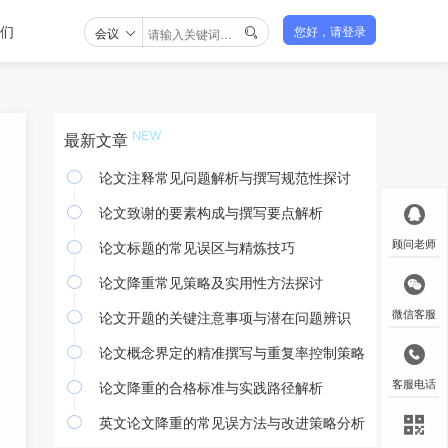
们
会议
您好，请登录

最新文章
论文注释常见问题解析与撰写规范性探讨

论文致谢的要素构成与撰写要点解析

论文标题的常见误区与精炼技巧
顾问老师

论文降重常见策略及实用性方法探讨

论文开题的关键注意事项与潜在问题辨识
微信客服

论文概念界定的精准撰写与重复率控制策略

论文降重的合格标准与实践路径解析
客服电话

英文论文降重的常见误方法与改进策略分析
