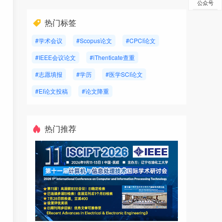
公众号
热门标签
#学术会议
#Scopus论文
#CPCI论文
#IEEE会议论文
#iThenticate查重
#志愿填报
#学历
#医学SCI论文
#EI论文投稿
#论文降重
热门推荐