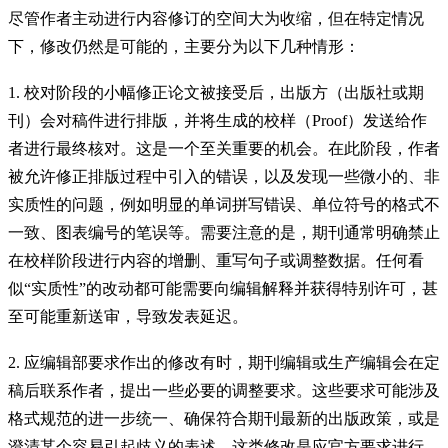
尽管作者主动进行内容修订的空间大为收缩，但在特定情况
下，修改仍然是可能的，主要分为以下几种情形：
1. 校对阶段的小幅修正论文被接受后，出版方（出版社或期
刊）会对稿件进行排版，并将生成的校样（Proof）发送给作
者进行最终核对。这是一个至关重要的机会。在此阶段，作者
被允许修正排版过程中引入的错误，以及发现一些微小的、非
实质性的问题，例如明显的单词拼写错误、单位符号的格式不
一致、图表编号的笔误等。需要注意的是，期刊通常明确禁止
在校样阶段进行内容的增删、重写句子或调整数据。任何看
似“实质性”的改动都可能需要向编辑解释并获得特别许可，甚
至可能重新送审，导致发表延迟。
2. 应编辑部要求作出的修改有时，期刊编辑或生产编辑会在定
稿后联系作者，提出一些必要的调整要求。这些要求可能涉及
格式规范的进一步统一、确保符合期刊最新的出版政策，或是
澄清某个容易引起歧义的表述。这类修改是应官方要求进行