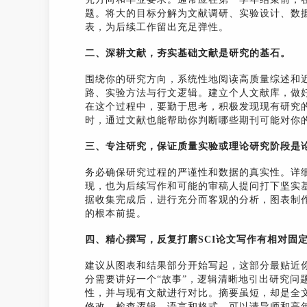
题。将大的目标分解为文献调研、实验设计、数
表，为后续工作留出充足弹性。
二、深耕文献，夯实基础文献是研究的基石。
围绕你的研究方向，系统性地阅读高质量综述和
路、实验方法与行文逻辑。建立个人文献库，做
在这个过程中，要勤于思考，积极发现现有研究
时，通过文献也能帮助你判断哪些期刊可能对你
三、专注研究，保证质量实验或理论研究阶段是
务必确保研究过程的严谨性和数据的真实性。详
现，也为后续写作和可能的审稿人提问打下坚实
据收集完成后，进行充分而客观的分析，图表制
的根本前提。
四、精心撰写，反复打磨SCI论文写作有相对固
建议从图表和结果部分开始写起，这部分最贴近
分需要讲好一个“故事”，逻辑清晰地引出研究问
性，并与现有文献进行对比。摘要虽短，却是全
修改，检查逻辑、语言和格式。可以请导师和高