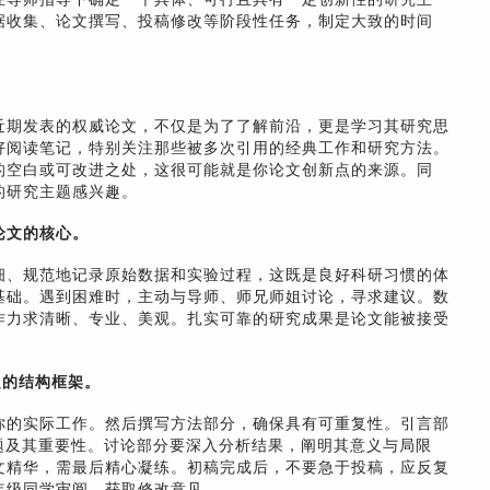
据收集、论文撰写、投稿修改等阶段性任务，制定大致的时间
近期发表的权威论文，不仅是为了了解前沿，更是学习其研究思
好阅读笔记，特别关注那些被多次引用的经典工作和研究方法。
的空白或可改进之处，这很可能就是你论文创新点的来源。同
的研究主题感兴趣。
论文的核心。
细、规范地记录原始数据和实验过程，这既是良好科研习惯的体
基础。遇到困难时，主动与导师、师兄师姐讨论，寻求建议。数
作力求清晰、专业、美观。扎实可靠的研究成果是论文能被接受
定的结构框架。
你的实际工作。然后撰写方法部分，确保具有可重复性。引言部
题及其重要性。讨论部分要深入分析结果，阐明其意义与局限
文精华，需最后精心凝练。初稿完成后，不要急于投稿，应反复
年级同学审阅，获取修改意见。