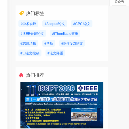
公众号
热门标签
#学术会议
#Scopus论文
#CPCI论文
#IEEE会议论文
#iThenticate查重
#志愿填报
#学历
#医学SCI论文
#EI论文投稿
#论文降重
热门推荐