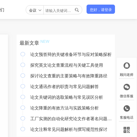
们
会议
您好，请登录

最新文章
论文预答辩的关键准备环节与应对策略探析

探究英文论文查重流程与关键工具使用

探讨论文查重的主要策略与有效降重路径
顾问老师

论文通讯作者的职责与常见问题解答

论文关键词的选取策略与常见误区分析
微信客服

论文降重的有效方法与实践策略分析

工厂实测的自动化研究论文作者署名问题探讨
客服电话

论文注释常见问题解析与撰写规范性探讨
