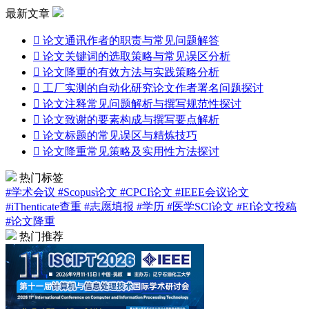
最新文章

论文通讯作者的职责与常见问题解答

论文关键词的选取策略与常见误区分析

论文降重的有效方法与实践策略分析

工厂实测的自动化研究论文作者署名问题探讨

论文注释常见问题解析与撰写规范性探讨

论文致谢的要素构成与撰写要点解析

论文标题的常见误区与精炼技巧

论文降重常见策略及实用性方法探讨
热门标签
#学术会议
#Scopus论文
#CPCI论文
#IEEE会议论文
#iThenticate查重
#志愿填报
#学历
#医学SCI论文
#EI论文投稿
#论文降重
热门推荐