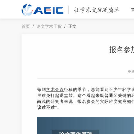
首页
/
论文学术干货
/
正文
报名参
更
每到
学术会议
征稿的季节，总能看到不少年轻学
里难免打起退堂鼓。这个看起来既普通又关键的
尚浅的研究者来说，报名参会的实际难度究竟如
议难不难
”。