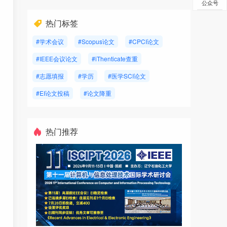
公众号
热门标签
#学术会议
#Scopus论文
#CPCI论文
#IEEE会议论文
#iThenticate查重
#志愿填报
#学历
#医学SCI论文
#EI论文投稿
#论文降重
热门推荐