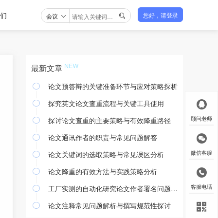
们
会议
您好，请登录

最新文章
论文预答辩的关键准备环节与应对策略探析

探究英文论文查重流程与关键工具使用

探讨论文查重的主要策略与有效降重路径
顾问老师

论文通讯作者的职责与常见问题解答

论文关键词的选取策略与常见误区分析
微信客服

论文降重的有效方法与实践策略分析

工厂实测的自动化研究论文作者署名问题探讨
客服电话

论文注释常见问题解析与撰写规范性探讨
