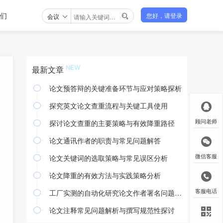
们
会议
您好，请登录

最新文章
论文预答辩的关键准备环节与应对策略探析

探究英文论文查重流程与关键工具使用

探讨论文查重的主要策略与有效降重路径
顾问老师

论文通讯作者的职责与常见问题解答

论文关键词的选取策略与常见误区分析
微信客服

论文降重的有效方法与实践策略分析

工厂实测的自动化研究论文作者署名问题探讨
客服电话

论文注释常见问题解析与撰写规范性探讨
