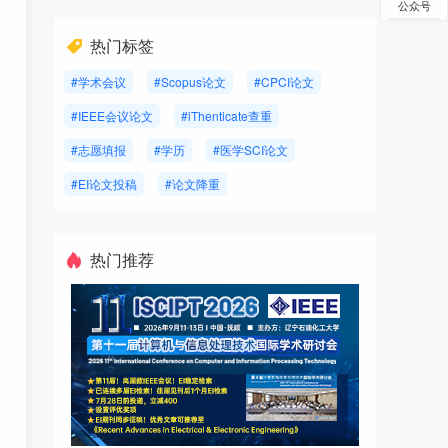
公众号
热门标签
#学术会议
#Scopus论文
#CPCI论文
#IEEE会议论文
#iThenticate查重
#志愿填报
#学历
#医学SCI论文
#EI论文投稿
#论文降重
热门推荐