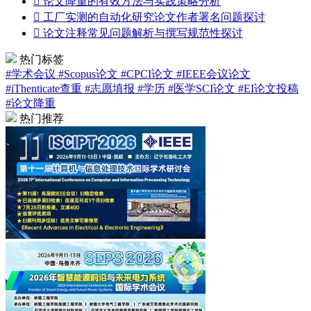

论文降重的有效方法与实践策略分析

工厂实测的自动化研究论文作者署名问题探讨

论文注释常见问题解析与撰写规范性探讨
热门标签
#学术会议
#Scopus论文
#CPCI论文
#IEEE会议论文
#iThenticate查重
#志愿填报
#学历
#医学SCI论文
#EI论文投稿
#论文降重
热门推荐