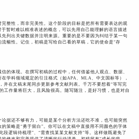
对完整性，而非完美性。这个阶段的目标是把所有需要表达的观
对于暂时难以精准表述的概念，可以先用自己能理解的语言描述
以先列出关键数据并注明来源。重要的是不要因为纠结于某一句
的流暢性。记住，初稿是写给自己看的草稿，它的使命是“存
诚信的体现。在撰写初稿的过程中，任何借鉴他人观点、数据、
在学科领域规定的引注格式（如APA、MLA、中文国标等），
，并在文稿末尾同步更新参考文献列表。千万不要想着“等写完
查的工作量将巨大，且风险很高。随写随注，是好习惯，也是对自
个论据还不够有力，可能是某个分析方法还吃不准，也可能突然
的策略是“勇于留白”。你可以在文稿中直接用不同颜色的字体
此段逻辑待梳理”、“需查找某某文献支持”等。这样做既避免了
续的修改和完善提供了清晰的行动清单。初稿留有“成长的痕