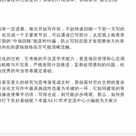
能有一定进展。每次开始写作前，不妨快速回顾一下前一天写的
，在完成一个主要章节后，可以通读已写部分，从宏观上检查章
期的“中场回顾”能及时纠偏，防止写到后面才发现整体方向有
但内在的逻辑脉络应尽可能清晰流畅。
面化的过程，它考验的不仅是学术能力，更是项目管理和心态调
的粗糙与不完美，严格按照计划推进，妥善处理遇到的问题，你
份优秀的毕业答卷奠定基础。
月甚至更久的研究与思考落笔成文时，那份面对空白文档的复杂
毕业论文写作中最具挑战性也最为关键的一环，它如同建筑的骨
续修改便事半功倍；写得仓促，则可能步步维艰。那么，如何搭
打下良好基础呢？本篇AEIC学术交流中心小编就为大家介