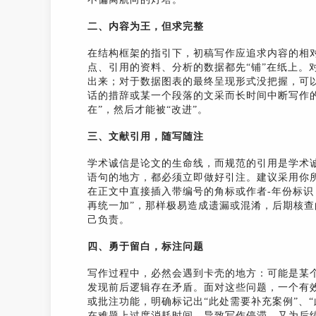
二、内容为王，但求完整
在结构框架的指引下，初稿写作应追求内容的相
点、引用的资料、分析的数据都先“铺”在纸上。
出来；对于数据图表的最终呈现形式没把握，可
话的措辞或某一个段落的文采而长时间中断写作
在”，然后才能被“改进”。
三、文献引用，随写随注
学术诚信是论文的生命线，而规范的引用是学术
语句的地方，都必须立即做好引注。建议采用你所
在正文中直接插入带编号的角标或作者-年份标识
再统一加”，那样极易造成遗漏或混淆，后期核
己负责。
四、勇于留白，标注问题
写作过程中，必然会遇到卡壳的地方：可能是某
发现前后逻辑存在矛盾。面对这些问题，一个有效
或批注功能，明确标记出“此处需要补充案例”、“
在难题上过度消耗时间，导致写作停滞，又为后