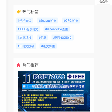
公众号
热门标签
#学术会议
#Scopus论文
#CPCI论文
#IEEE会议论文
#iThenticate查重
#志愿填报
#学历
#医学SCI论文
#EI论文投稿
#论文降重
热门推荐