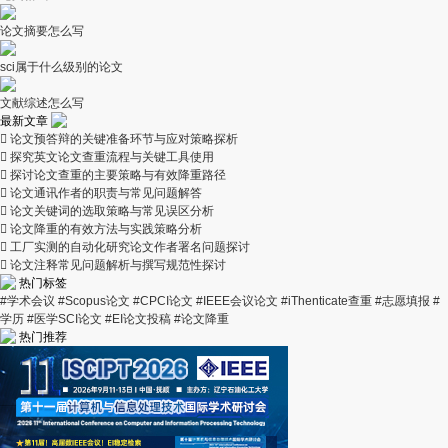
论文摘要怎么写
sci属于什么级别的论文
文献综述怎么写
最新文章

论文预答辩的关键准备环节与应对策略探析

探究英文论文查重流程与关键工具使用

探讨论文查重的主要策略与有效降重路径

论文通讯作者的职责与常见问题解答

论文关键词的选取策略与常见误区分析

论文降重的有效方法与实践策略分析

工厂实测的自动化研究论文作者署名问题探讨

论文注释常见问题解析与撰写规范性探讨
热门标签
#学术会议
#Scopus论文
#CPCI论文
#IEEE会议论文
#iThenticate查重
#志愿填报
#
学历
#医学SCI论文
#EI论文投稿
#论文降重
热门推荐