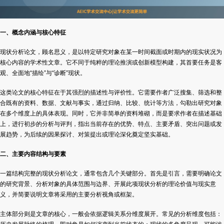
一、概念内涵与核心特征
现状分析论文，顾名思义，是以特定研究对象在某一时间截面或时期内的现实状况为
核心内容的学术性文章。它不同于纯粹的理论推演或创新模型构建，其首要任务是客
观、全面地“描绘”与“诊断”现状。
这类论文的核心特征在于其强烈的描述性与评价性。它需要作者广泛搜集、筛选和整
合既有的资料、数据、文献与事实，通过归纳、比较、统计等方法，勾勒出研究对象
在多个维度上的具体表现。同时，它并非简单的资料堆砌，而是要求作者在描述基础
上，进行初步的分析与评判，指出当前存在的优势、特点、主要矛盾、突出问题或发
展趋势，为后续的因果探讨、对策提出或理论深化奠定坚实基础。
二、主要内容结构与要素
一篇结构完整的现状分析论文，通常包含几个关键部分。首先是引言，需要明确论文
的研究背景、分析对象的具体范围与边界、开展此项现状分析的理论价值与现实意
义，并简要说明文章将采用的主要分析视角或框架。
主体部分则是文章的核心，一般会依据逻辑关系分维度展开。常见的分析维度包括：