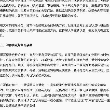
历史发展脉络的梳理，即对象是如何演变到当前状态的；现状的多角度呈现，可能涉
及政策环境、实践应用、技术发展、市场格局、学术观点等多个侧面；主要成就与积
极进展的总结；以及当前面临的关键问题、挑战或制约因素的剖析。这部分内容需要
注重条理性，并尽可能以详实、权威的资料和数据作为支撑。
在文章的结尾部分，通常不会提出全新的解决方案，但往往会对所述现状进行概括性
提升，或基于分析指出未来可能的演进方向、值得深入研究的议题，使文章具有启发
性。
三、写作要点与常见误区
撰写现状分析论文时，有几个要点需要特别注意。首要的是确保资料的全面性与时效
性，广泛查阅最新的研究报告、权威数据、政策文件和核心期刊文献，避免以偏概全
或信息陈旧。其次，分析视角应力求客观中立，避免因个人主观偏好而对事实进行选
择性呈现或过度解读。再者，清晰的逻辑结构至关重要，各部分之间应层次分明，过
渡自然，共同服务于对现状的整体刻画。
在写作过程中，一些误区应当避免。一是将现状分析写成简单的资料汇编或文献综
述，缺乏作者自身的梳理、归纳与判断。二是描述过于空泛，缺乏具体数据、案例等
细节支撑，导致分析流于表面。三是与问题对策型论文混淆，花费大量篇幅提出详细
的解决方案，从而冲淡了现状分析这一核心主题。牢牢把握“呈现”与“评析”现状这一主
线，是避免这些问题的关键。