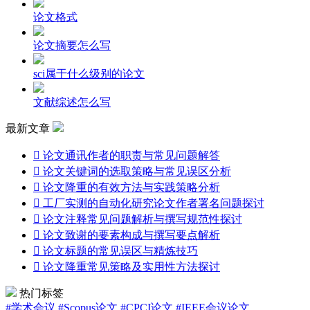
论文格式
论文摘要怎么写
sci属于什么级别的论文
文献综述怎么写
最新文章

论文通讯作者的职责与常见问题解答

论文关键词的选取策略与常见误区分析

论文降重的有效方法与实践策略分析

工厂实测的自动化研究论文作者署名问题探讨

论文注释常见问题解析与撰写规范性探讨

论文致谢的要素构成与撰写要点解析

论文标题的常见误区与精炼技巧

论文降重常见策略及实用性方法探讨
热门标签
#学术会议
#Scopus论文
#CPCI论文
#IEEE会议论文