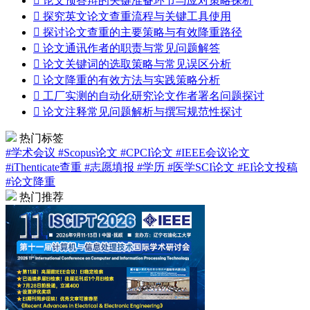

论文预答辩的关键准备环节与应对策略探析

探究英文论文查重流程与关键工具使用

探讨论文查重的主要策略与有效降重路径

论文通讯作者的职责与常见问题解答

论文关键词的选取策略与常见误区分析

论文降重的有效方法与实践策略分析

工厂实测的自动化研究论文作者署名问题探讨

论文注释常见问题解析与撰写规范性探讨
热门标签
#学术会议
#Scopus论文
#CPCI论文
#IEEE会议论文
#iThenticate查重
#志愿填报
#学历
#医学SCI论文
#EI论文投稿
#论文降重
热门推荐